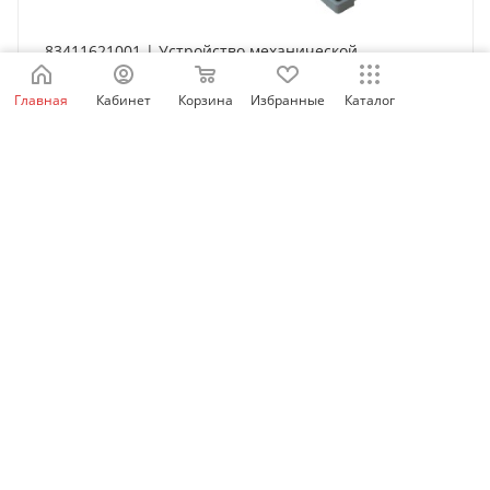
83411621001 | Устройство механической
блокировки AR-12M, LSis
Главная
Кабинет
Корзина
Избранные
Каталог
Есть в наличии: 266
808
₽
/шт