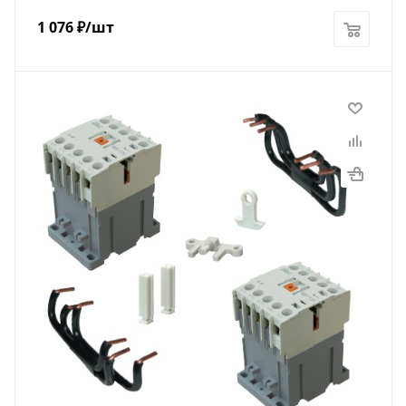
1 076
₽
/шт