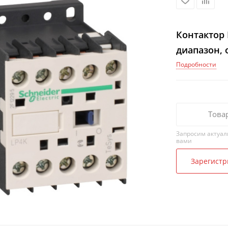
Контактор K
диапазон, 
Подробности
Това
Запросим актуал
вами
Зарегистр