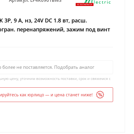
Артикул:
LP4K0901BW3
 3P, 9 A, нз, 24V DC 1.8 вт, расш.
огран. перенапряжений, зажим под винт
р более не поставляется. Подобрать аналог
ьную цену, уточним возможность поставки, срок и свяжемся с
ируйтесь как юрлицо — и цена станет ниже!