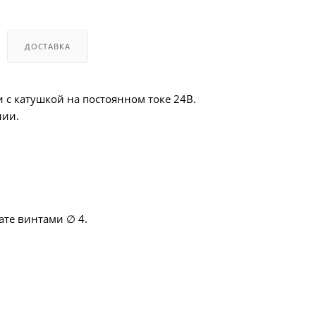
ДОСТАВКА
 с катушкой на постоянном токе 24В.
нии.
ате винтами ∅ 4.