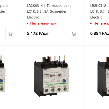
 реле
LR2K0314 | Тепловое реле
LR2K0312 |
ider
LC1K, 5,5...8A, Schneider
LC1K, 3,7..
Electric
Electric
Нет в наличии
Нет в н
5 472
₽
/шт
6 384
₽
/