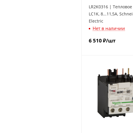
LR2K0316 | Тепловое
LC1K, 8...11,5A, Schne
Electric
Нет в наличии
6 510
₽
/шт