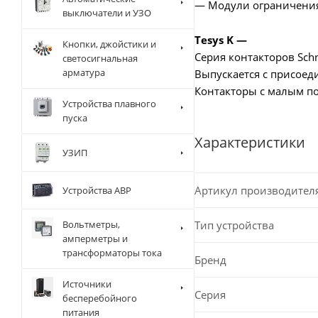
— Модули ограничени
выключатели и УЗО
Tesys K —
Кнопки, джойстики и
Серия контакторов Schn
светосигнальная
арматура
Выпускается с присое
Контакторы с малым по
Устройства плавного
пуска
Характеристики
УЗИП
Артикул производител
Устройства АВР
Тип устройства
Вольтметры,
амперметры и
трансформаторы тока
Бренд
Источники
Серия
бесперебойного
питания