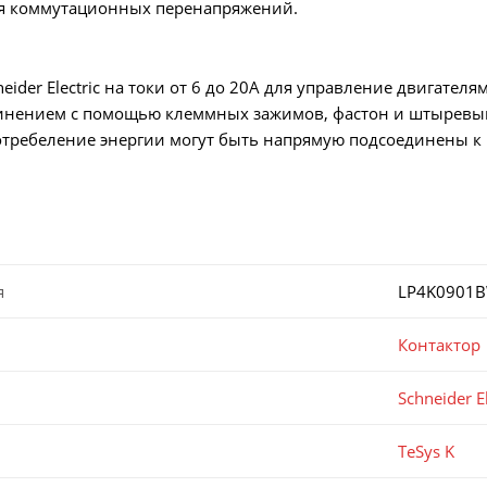
я коммутационных перенапряжений.
eider Electric на токи от 6 до 20А для управление двигател
динением с помощью клеммных зажимов, фастон и штыревы
требеление энергии могут быть напрямую подсоединены к 
я
LP4K0901
Контактор
Schneider El
TeSys K