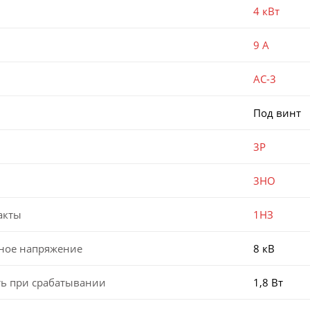
4 кВт
9 А
AC-3
Под винт
3P
3НО
акты
1НЗ
ное напряжение
8 кВ
ь при срабатывании
1,8 Вт