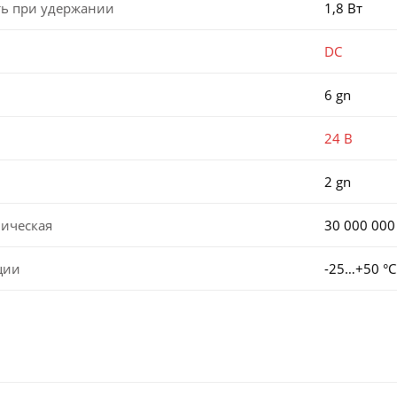
ь при удержании
1,8 Вт
DC
6 gn
24 В
2 gn
ническая
30 000 000
ции
-25…+50 °С