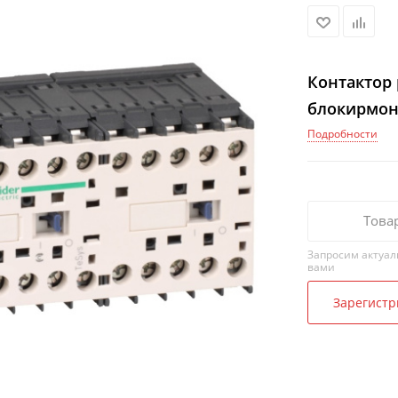
Контактор р
блокирмон
Подробности
Това
Запросим актуал
вами
Зарегистр