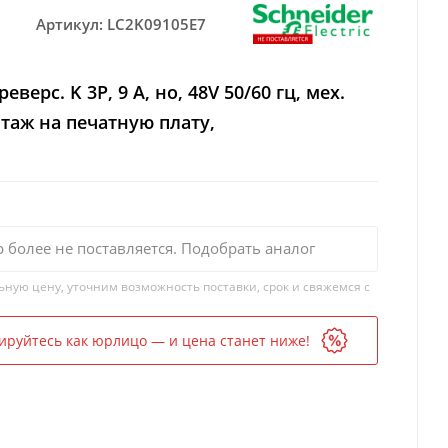
Артикул:
LC2K09105E7
еверс. K 3P, 9 A, но, 48V 50/60 гц, мех.
таж на печатную плату,
р более не поставляется. Подобрать аналог
ьную цену, уточним возможность поставки, срок и свяжемся с
ируйтесь как юрлицо — и цена станет ниже!