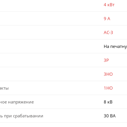
4 кВт
9 А
AC-3
На печатну
3P
3НО
акты
1НО
ное напряжение
8 кВ
ь при срабатывании
30 ВА