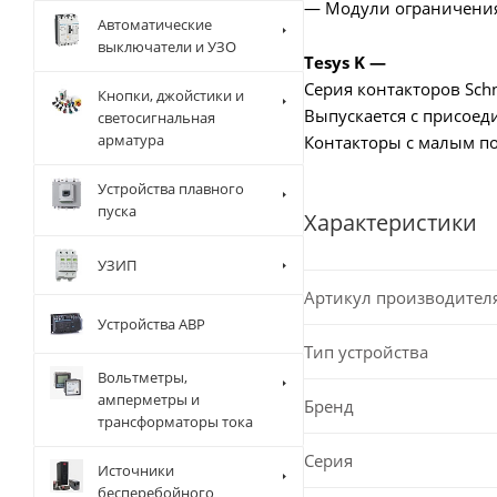
— Модули ограничени
Автоматические
выключатели и УЗО
Tesys K —
Серия контакторов Schn
Кнопки, джойстики и
Выпускается с присое
светосигнальная
арматура
Контакторы с малым по
Устройства плавного
пуска
Характеристики
УЗИП
Артикул производител
Устройства АВР
Тип устройства
Вольтметры,
амперметры и
Бренд
трансформаторы тока
Серия
Источники
бесперебойного