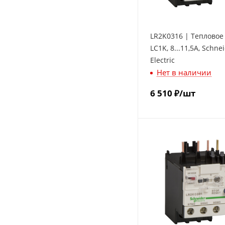
LR2K0316 | Тепловое
LC1K, 8...11,5A, Schne
Electric
Нет в наличии
6 510
₽
/шт