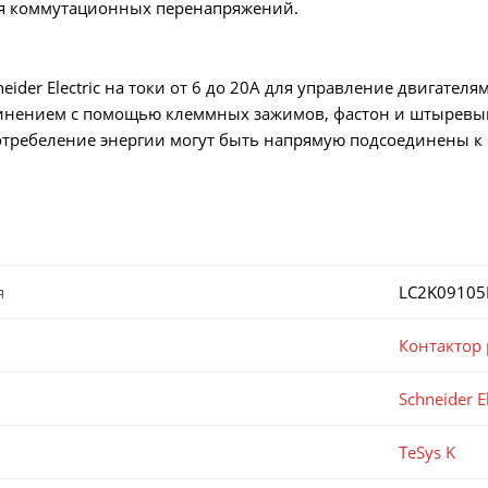
я коммутационных перенапряжений.
eider Electric на токи от 6 до 20А для управление двигател
динением с помощью клеммных зажимов, фастон и штыревы
требеление энергии могут быть напрямую подсоединены к 
я
LC2K09105
Контактор
Schneider El
TeSys K