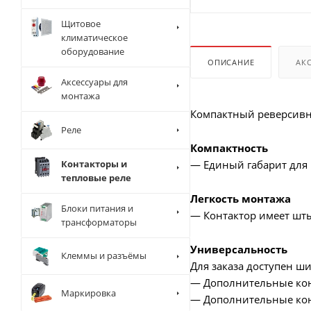
Щитовое
климатическое
оборудование
ОПИСАНИЕ
АК
Аксессуары для
монтажа
Компактный реверсивны
Реле
Компактность
Контакторы и
— Единый габарит для 
тепловые реле
Легкость монтажа
Блоки питания и
— Контактор имеет шт
трансформаторы
Универсальность
Клеммы и разъёмы
Для заказа доступен ши
— Дополнительные кон
Маркировка
— Дополнительные кон