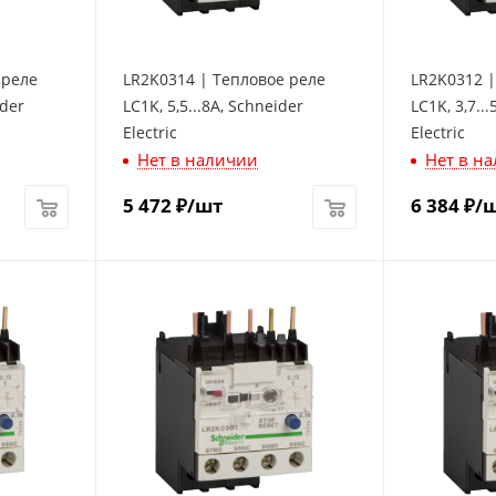
 реле
LR2K0314 | Тепловое реле
LR2K0312 |
ider
LC1K, 5,5...8A, Schneider
LC1K, 3,7..
Electric
Electric
Нет в наличии
Нет в н
5 472
₽
/шт
6 384
₽
/