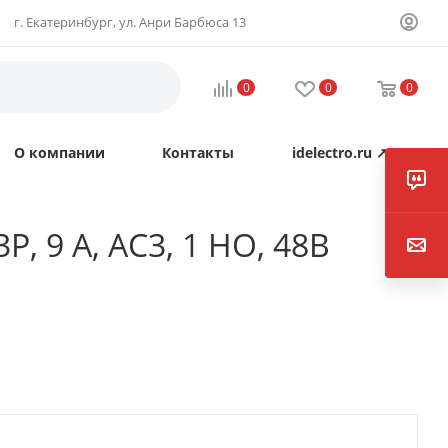
г. Екатеринбург, ул. Анри Барбюса 13
0
0
0
О компании
Контакты
idelectro.ru ↗
, 9 А, AC3, 1 НО, 48В