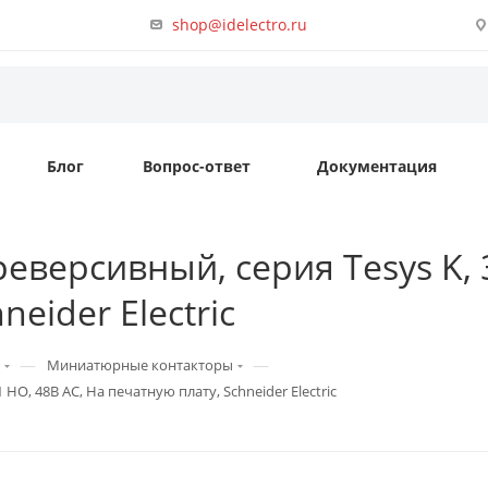
shop@idelectro.ru
Блог
Вопрос-ответ
Документация
версивный, серия Tesys K, 3P
eider Electric
—
—
Миниатюрные контакторы
 НО, 48В AC, На печатную плату, Schneider Electric