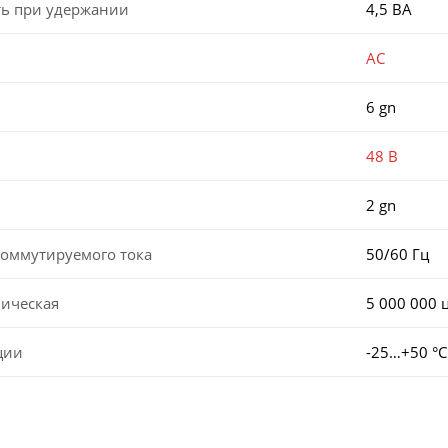
ь при удержании
4,5 ВА
AC
6 gn
48 В
2 gn
коммутируемого тока
50/60 Гц
ническая
5 000 000 
ции
-25…+50 °С