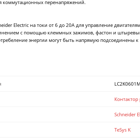
я коммутационных перенапряжений.
eider Electric на токи от 6 до 20А для управление двигател
динением с помощью клеммных зажимов, фастон и штыревы
требеление энергии могут быть напрямую подсоединены к 
я
LC2K0601
Контактор
Schneider El
TeSys K