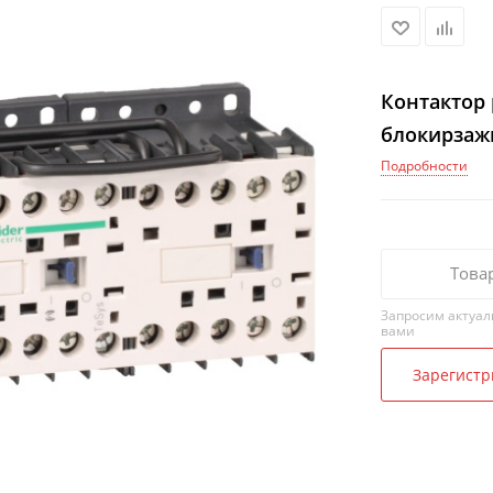
Контактор р
блокирзаж
Подробности
Това
Запросим актуал
вами
Зарегистр