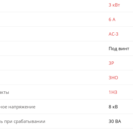
3 кВт
6 А
AC-3
Под винт
3P
3НО
акты
1НЗ
ное напряжение
8 кВ
ь при срабатывании
30 ВА