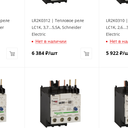
 реле
LR2K0312 | Тепловое реле
LR2K0310 |
der
LC1K, 3,7...5,5A, Schneider
LC1K, 2,6..
Electric
Electric
Нет в наличии
Нет в н
6 384
₽
/шт
5 922
₽
/