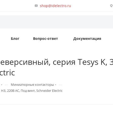
shop@idelectro.ru
Блог
Вопрос-ответ
Документация
ерсивный, серия Tesys K, 3P,
tric
—
—
Миниатюрные контакторы
НЗ, 220В AC, Под винт, Schneider Electric