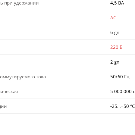
ь при удержании
4,5 ВА
AC
6 gn
220 В
2 gn
коммутируемого тока
50/60 Гц
ническая
5 000 000 
ции
-25…+50 °С