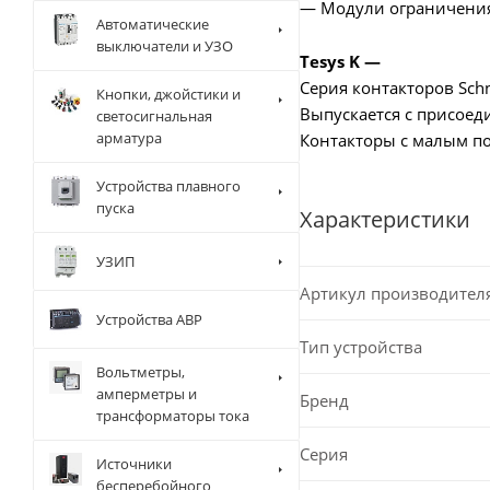
— Модули ограничени
Автоматические
выключатели и УЗО
Tesys K —
Серия контакторов Schn
Кнопки, джойстики и
Выпускается с присое
светосигнальная
арматура
Контакторы с малым по
Устройства плавного
пуска
Характеристики
УЗИП
Артикул производител
Устройства АВР
Тип устройства
Вольтметры,
амперметры и
Бренд
трансформаторы тока
Серия
Источники
бесперебойного