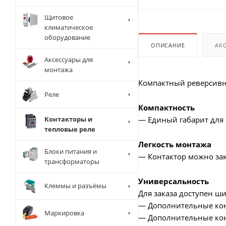
Щитовое
климатическое
оборудование
ОПИСАНИЕ
АК
Аксессуары для
монтажа
Компактный реверсивны
Реле
Компактность
Контакторы и
— Единый габарит для 
тепловые реле
Легкость монтажа
Блоки питания и
— Контактор можно зак
трансформаторы
Универсальность
Клеммы и разъёмы
Для заказа доступен ши
— Дополнительные кон
Маркировка
— Дополнительные кон