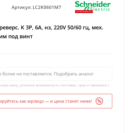
Артикул:
LC2K0601M7
еверс. K 3P, 6А, нз, 220V 50/60 гц, мех.
им под винт
р более не поставляется. Подобрать аналог
ьную цену, уточним возможность поставки, срок и свяжемся с
ируйтесь как юрлицо — и цена станет ниже!