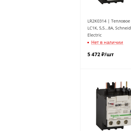
LR2K0314 | Тепловое
LC1K, 5,5...8A, Schnei
Electric
Нет в наличии
5 472
₽
/шт