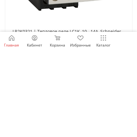
LR2K0321 | Тепловое реле LC1K, 10...14A, Schneider
Electric
Главная
Кабинет
Корзина
Избранные
Каталог
Нет в наличии
11 382
₽
/шт