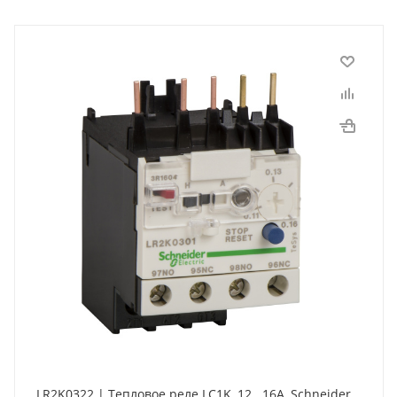
LR2K0322 | Тепловое реле LC1K, 12...16A, Schneider