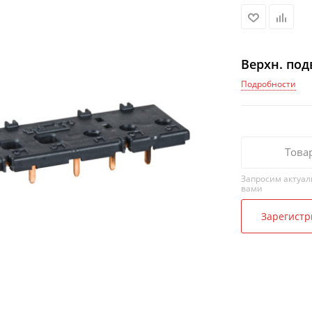
Верхн. под
Подробности
Това
Запросим актуал
вами
Зарегистр