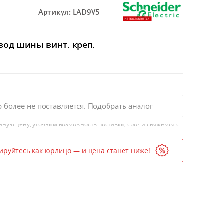
Артикул:
LAD9V5
вод шины винт. креп.
р более не поставляется. Подобрать аналог
ьную цену, уточним возможность поставки, срок и свяжемся с
ируйтесь как юрлицо — и цена станет ниже!