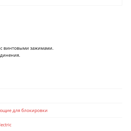
8 с винтовыми зажимами.
единения.
ющие для блокировки
ectric