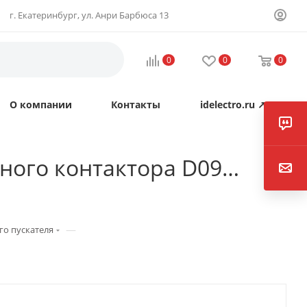
г. Екатеринбург, ул. Анри Барбюса 13
0
0
0
О компании
Контакты
idelectro.ru ↗
вного контактора D09…
—
го пускателя