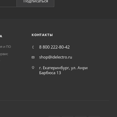
Подписаться
КОНТАКТЫ
А
я и ПО
8 800 222-80-42
ервис
shop@idelectro.ru
т
г. Екатеринбург, ул. Анри
Барбюса 13