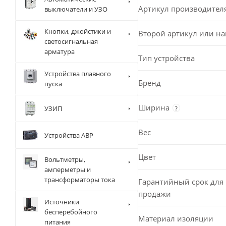
Артикул производител
выключатели и УЗО
Кнопки, джойстики и
Второй артикул или н
светосигнальная
арматура
Тип устройства
Устройства плавного
Бренд
пуска
Ширина
УЗИП
?
Вес
Устройства АВР
Цвет
Вольтметры,
амперметры и
трансформаторы тока
Гарантийный срок для 
продажи
Источники
бесперебойного
Материал изоляции
питания