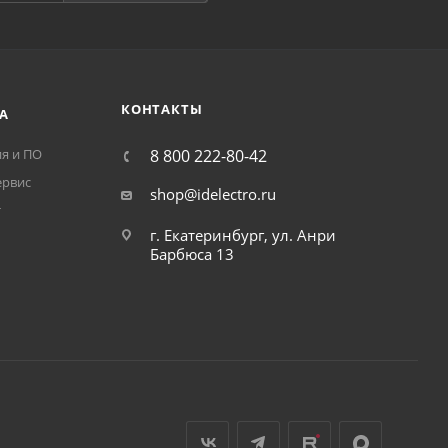
КОНТАКТЫ
А
я и ПО
8 800 222-80-42
ервис
shop@idelectro.ru
т
г. Екатеринбург, ул. Анри
Барбюса 13