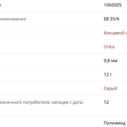
я
1060005
аименование
EB 35/6
Концевой 
Onka
9,8 мм
12 г
Серый
конечного потребителя, месяцев с даты
12
Полиамид