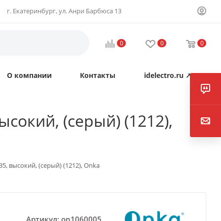
г. Екатеринбург, ул. Анри Барбюса 13
0
0
0
О компании
Контакты
idelectro.ru ↗
ысокий, (серый) (1212),
35, высокий, (серый) (1212), Onka
Артикул:
on1060005