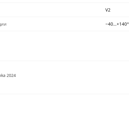
V2
ции
−40…+140°
nka 2024