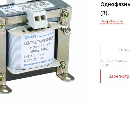
Однофазны
(R).
Подробности
Това
Запросим актуал
вами
Зарегистр