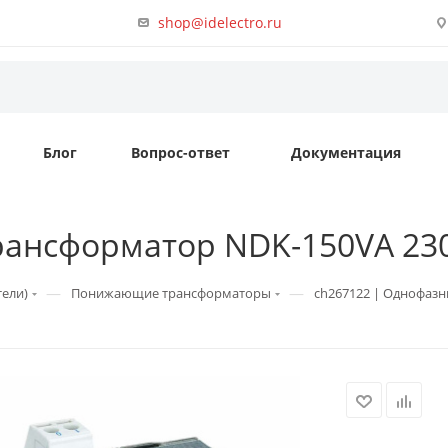
shop@idelectro.ru
Блог
Вопрос-ответ
Документация
нсформатор NDK-150VA 230/24
—
—
тели)
Понижающие трансформаторы
ch267122 | Однофазны