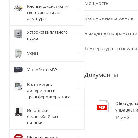
Мощность
Кнопки, джойстики и
светосигнальная
Входное напряжение
арматура
Устройства плавного
Выходное напряжение
пуска
Температура эксплуата
УЗИП
Устройства АВР
Документы
Вольтметры,
амперметры и
трансформаторы тока
Оборудова
управлени
Источники
бесперебойного
14,6 мб
питания
Шины и провод