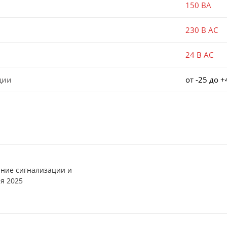
150 ВА
230 В AC
24 В AC
ции
от -25 до 
ние сигнализации и
я 2025