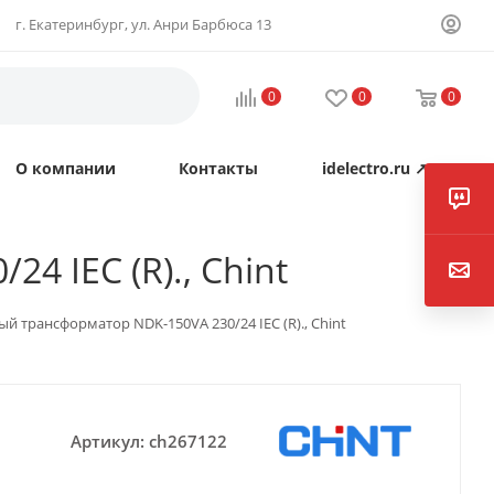
г. Екатеринбург, ул. Анри Барбюса 13
0
0
0
О компании
Контакты
idelectro.ru ↗
 IEC (R)., Chint
й трансформатор NDK-150VA 230/24 IEC (R)., Chint
Артикул:
ch267122