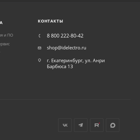
КОНТАКТЫ
А
я и ПО
8 800 222-80-42
ервис
shop@idelectro.ru
т
г. Екатеринбург, ул. Анри
Барбюса 13