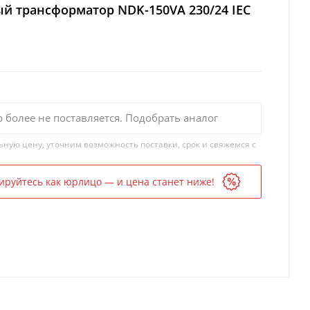
й трансформатор NDK-150VA 230/24 IEC
р более не поставляется. Подобрать аналог
ьную цену, уточним возможность поставки, срок и свяжемся с
ируйтесь как юрлицо — и цена станет ниже!