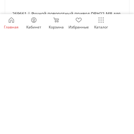
269661 | Ручной поворотный привод DRH22-M8 для
NM8N-250 SD, Chint
Главная
Кабинет
Корзина
Избранные
Каталог
Нет в наличии
4 879
₽
/шт