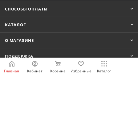
СПОСОБЫ ОПЛАТЫ
КАТАЛОГ
О МАГАЗИНЕ
ПОДДЕРЖКА
Главная
Кабинет
Корзина
Избранные
Каталог
КОНТАКТЫ
8 800 222-80-42
shop@idelectro.ru
г. Екатеринбург, ул. Анри Барбюса 13