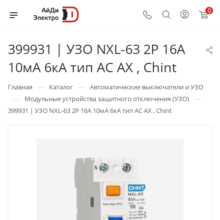
0
399931 | УЗО NXL-63 2P 16А
10мА 6кА тип AC AX , Chint
—
—
Главная
Каталог
Автоматические выключатели и УЗО
—
—
Модульные устройства защитного отключения (УЗО)
399931 | УЗО NXL-63 2P 16А 10мА 6кА тип AC AX , Chint