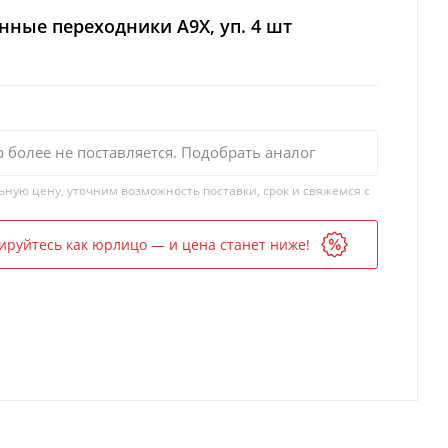
ные переходники A9X, уп. 4 шт
р более не поставляется. Подобрать аналог
ьную цену, уточним возможность поставки, срок и свяжемся с
ируйтесь как юрлицо — и цена станет ниже!