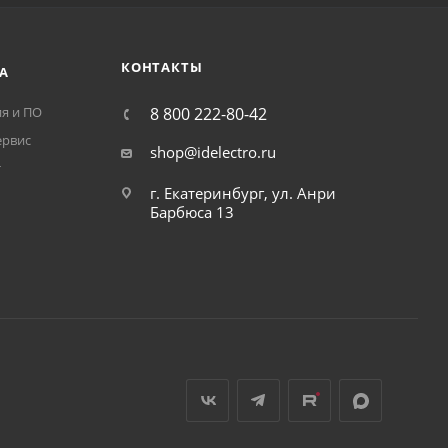
КОНТАКТЫ
А
я и ПО
8 800 222-80-42
ервис
shop@idelectro.ru
т
г. Екатеринбург, ул. Анри
Барбюса 13