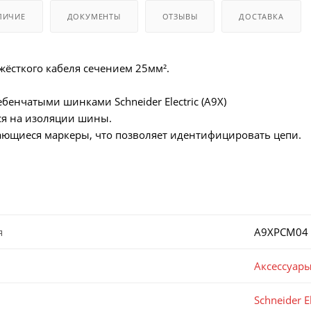
ЛИЧИЕ
ДОКУМЕНТЫ
ОТЗЫВЫ
ДОСТАВКА
ёсткого кабеля сечением 25мм².
бенчатыми шинками Schneider Electric (A9X)
я на изоляции шины.
ющиеся маркеры, что позволяет идентифицировать цепи.
я
A9XPCM04
Аксессуар
Schneider El