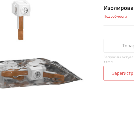
Изолирован
Подробности
Това
Запросим актуал
вами
Зарегистр