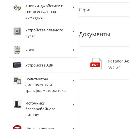
Кнопки, джойстики и
Серия
светосигнальная
арматура
Устройства плавного
Документы
пуска
УЗИП
Каталог Ac
Устройства АВР
38,2 мб
Вольтметры,
амперметры и
трансформаторы тока
Источники
бесперебойного
питания
Шины и провод