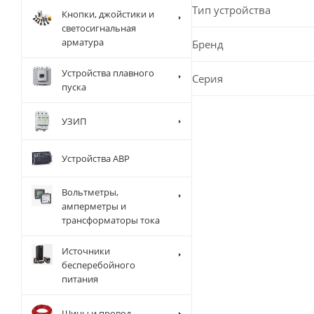
Тип устройства
Кнопки, джойстики и
светосигнальная
арматура
Бренд
Устройства плавного
Серия
пуска
УЗИП
Устройства АВР
Вольтметры,
амперметры и
трансформаторы тока
Источники
бесперебойного
питания
Шины и провод