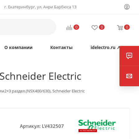
г. Екатеринбург, ул. Анри Барбюса 13
0
0
0
О компании
Контакты
idelectro.ru ↗
chneider Electric
м2+3 раздел.(NSX400/630), Schneider Electric
Артикул:
LV432507