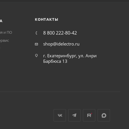
КОНТАКТЫ
А
я и ПО
8 800 222-80-42
ервис
shop@idelectro.ru
т
г. Екатеринбург, ул. Анри
Барбюса 13