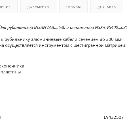
ЛИЧИЕ
ДОКУМЕНТЫ
ОТЗЫВЫ
ДОСТАВКА
 для рубильников INS/INV320…630 и автоматов NSX/CVS400…63
 к рубильнику алюминиевые кабели сечением до 300 мм².
а осуществляется инструментом с шестигранной матрицей.
аконечника
 пластины
я
LV432507