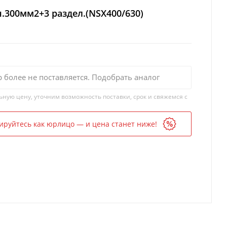
н.300мм2+3 раздел.(NSX400/630)
р более не поставляется. Подобрать аналог
ьную цену, уточним возможность поставки, срок и свяжемся с
ируйтесь как юрлицо — и цена станет ниже!