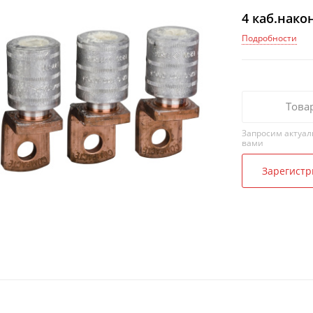
4 каб.нако
Подробности
Това
Запросим актуал
вами
Зарегистр