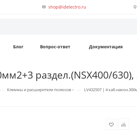
shop@idelectro.ru
Блог
Вопрос-ответ
Документация
мм2+3 раздел.(NSX400/630), S
—
—
Клеммы и расширители полюсов
LV432507 | 4 каб.након.300м