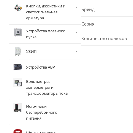
Кнопки, джойстики и
Бренд
светосигнальная
арматура
Серия
Устройства плавного
пуска
Количество полюсов
УЗИП
Устройства АВР
Вольтметры,
амперметры и
трансформаторы тока
Источники
бесперебойного
питания
Шины и провод