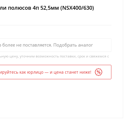
и полюсов 4п 52,5мм (NSX400/630)
р более не поставляется. Подобрать аналог
ьную цену, уточним возможность поставки, срок и свяжемся с
ируйтесь как юрлицо — и цена станет ниже!