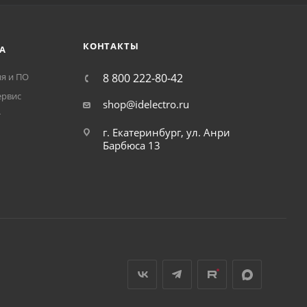
КОНТАКТЫ
А
я и ПО
8 800 222-80-42
ервис
shop@idelectro.ru
т
г. Екатеринбург, ул. Анри
Барбюса 13