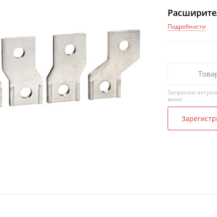
Расширител
Подробности
Това
Запросим актуал
вами
Зарегистр