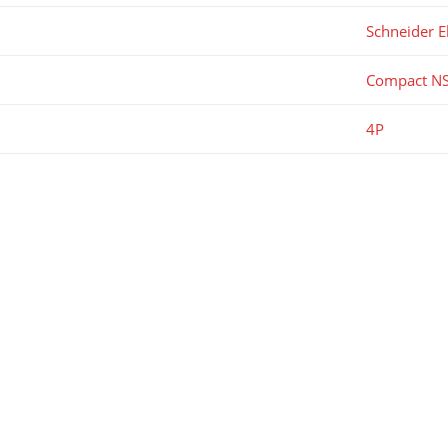
Schneider El
Compact N
4P