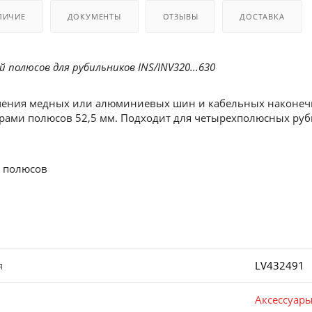
ЛИЧИЕ
ДОКУМЕНТЫ
ОТЗЫВЫ
ДОСТАВКА
полюсов для рубильников INS/INV320...630
чения медных или алюминиевых шин и кабельных наконеч
трами полюсов 52,5 мм. Подходит для четырехполюсных ру
 полюсов
я
LV432491
Аксессуар