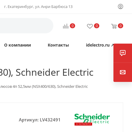
г. Екатеринбург, ул. Анри Барбюса 13
0
0
0
О компании
Контакты
idelectro.ru ↗
, Schneider Electric
юсов 4п 52,5мм (NSX400/630), Schneider Electric
Артикул:
LV432491