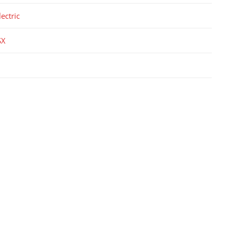
ectric
SX