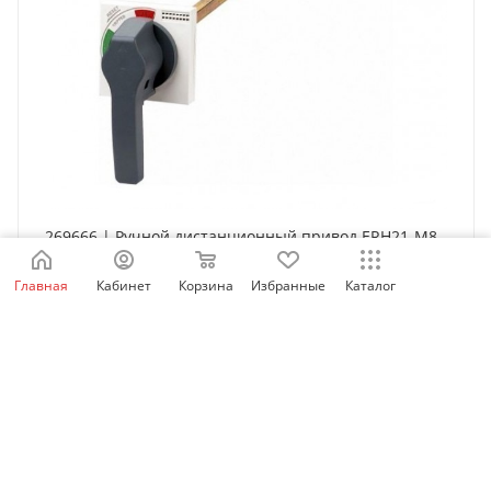
269666 | Ручной дистанционный привод ERH21-M8
для NM8N-125 TM, Chint
Главная
Кабинет
Корзина
Избранные
Каталог
Есть в наличии: 573
6 673
₽
/шт