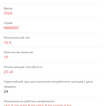
Бренд
Chint
Серия
NM8NDC
Номинальный ток
16 А
Количество полюсов
1P
Отключающая способность
25 кА
Гарантийный срок для конечного потребителя, месяцев с даты
продажи
24
Номинальное рабочее напряжение
250 В DC/500 В DC/750 В DC/1000 В DC