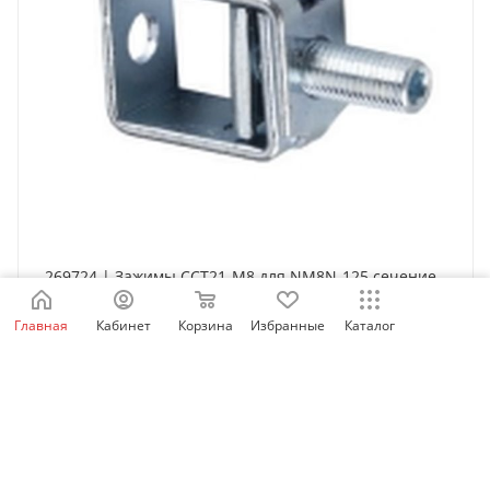
269724 | Зажимы CCT21-M8 для NM8N-125 cечение
проводов 2,5–75 мм2, Chint
Главная
Кабинет
Корзина
Избранные
Каталог
Есть в наличии: 1355
874
₽
/шт