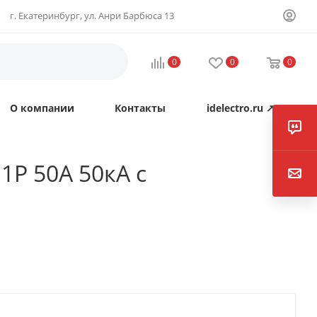
г. Екатеринбург, ул. Анри Барбюса 13
0
0
0
О компании
Контакты
idelectro.ru ↗
P 50А 50кА с