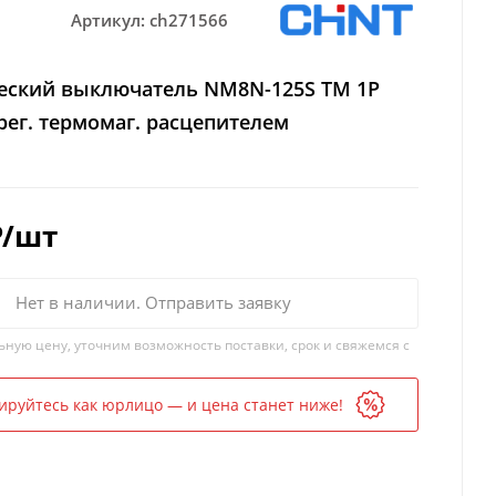
Артикул:
ch271566
еский выключатель NM8N-125S TM 1P
 рег. термомаг. расцепителем
₽
/шт
Нет в наличии. Отправить заявку
ьную цену, уточним возможность поставки, срок и свяжемся с
ируйтесь как юрлицо — и цена станет ниже!