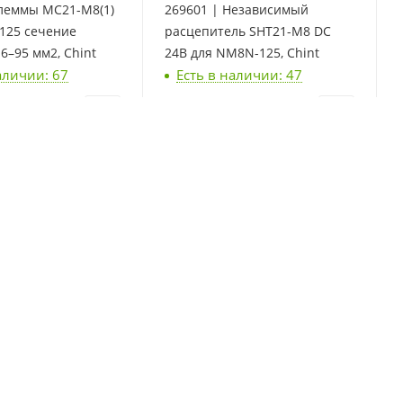
Клеммы MC21-M8(1)
269601 | Независимый
125 cечение
расцепитель SHT21-M8 DC
6–95 мм2, Chint
24В для NM8N-125, Chint
аличии: 67
Есть в наличии: 47
шт
5 147
₽
/шт
Ручной поворотный
269617 | Расцепитель