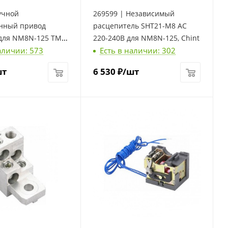
учной
269599 | Независимый
нный привод
расцепитель SHT21-M8 AC
для NM8N-125 TM,
220-240В для NM8N-125, Chint
аличии: 573
Есть в наличии: 302
шт
6 530
₽
/шт