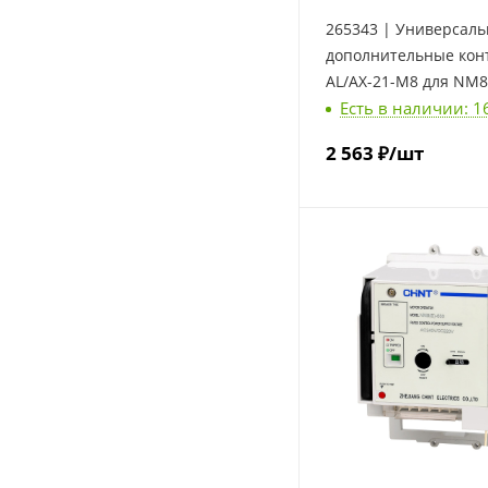
265343 | Универсал
дополнительные контакт
AL/AX-21-M8 для NM8
Есть в наличии: 1
2 563
₽
/шт