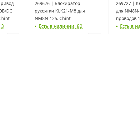
привод
269676 | Блокиратор
269727 | 
0В/DC
рукоятки KLK21-M8 для
для NM8N-
Chint
NM8N-125, Chint
проводов 1
13
Есть в наличии: 82
Есть в н
960
₽
/шт
4 164
₽
/
ый
269615 | Расцепитель
269656 | 