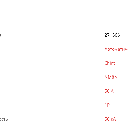
я
271566
Автоматич
Chint
NM8N
50 А
1P
ость
50 кА