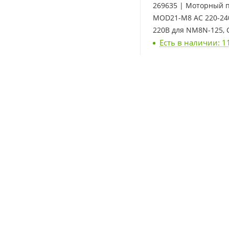
269635 | Моторный 
MOD21-M8 AC 220-24
220В для NM8N-125, 
Есть в наличии: 1
33 926
₽
/шт
269600 | Независим