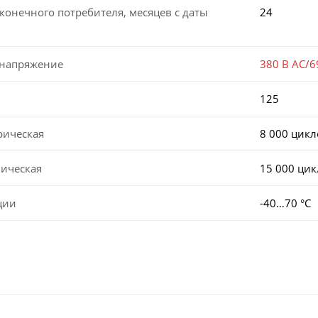
конечного потребителя, месяцев с даты
24
 напряжение
380 В AC/6
125
рическая
8 000 цикл
ническая
15 000 ци
ции
-40…70 °C