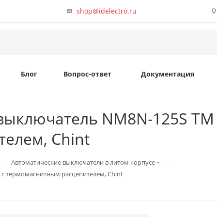
shop@idelectro.ru
Блог
Вопрос-ответ
Документация
выключатель NM8N-125S TM 1
елем, Chint
—
—
Автоматические выключатели в литом корпусе
 с термомагнитным расцепителем, Chint