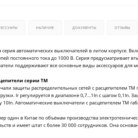
СЕССУАРЫ
НАЛИЧИЕ
ДОКУМЕНТЫ
ОТЗЫВЫ
серия автоматических выключателей в литом корпусе. Вкл
епей постоянного тока до 1000 В. Серия предусматривает в
атели поддерживают все основные виды аксессуаров для м
цепители серии TM
али защиты распределительных сетей с расцепителем TM г
грузки. Ir регулируется в диапазоне 0,7…1In с шагом 0,1In. З
 10In. Автоматические выключатели c расцепителем TM габ
р один в Китае по объёмам производства электротехничес
ьств и имеет штат с более 30 000 сотрудников. Она основан