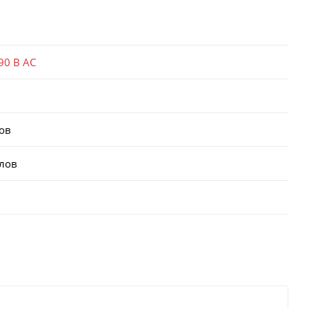
90 В AC
ов
клов