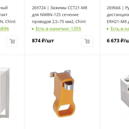
ьный
269724 | Зажимы CCT21-M8
269666 | Р
для NM8N-125 cечение
дистанцио
N, Chint
проводов 2,5–75 мм2, Chint
ERH21-M8 
6896
Есть в наличии: 1355
Есть в н
Chint
874
₽
/шт
6 673
₽
/