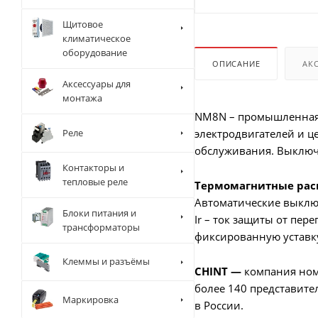
Щитовое
климатическое
оборудование
ОПИСАНИЕ
АК
Аксессуары для
монтажа
NM8N – промышленная 
Реле
электродвигателей и ц
обслуживания. Выключ
Контакторы и
тепловые реле
Термомагнитные рас
Автоматические выключ
Блоки питания и
Ir – ток защиты от пере
трансформаторы
фиксированную уставку
Клеммы и разъёмы
CHINT —
компания номе
более 140 представител
Маркировка
в России.