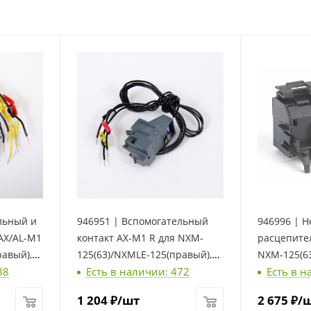
льный и
946951 | Вспомогательный
946996 | 
AX/AL-M1
контакт AX-M1 R для NXM-
расцепител
равый),
125(63)/NXMLE-125(правый),
NXM-125(6
38
Есть в наличии: 472
Есть в н
Chint
230В (левый
1 204
₽
/шт
2 675
₽
/