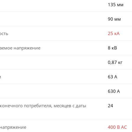
135 мм
90 мм
ость
25 кА
аемое напряжение
8 кВ
0,87 кг
и
63 А
630 А
конечного потребителя, месяцев с даты
24
 напряжение
400 В AC