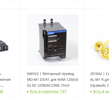
ь
946922 | Моторный привод
201842 | С
яжения
MD-M1 D3/A1 для NXM-125(63)
AL-M1 R дл
-
(S) DC 220В/AC230В, Chint
(правый), C
48
Есть в наличии: 137
Есть в н
 230В,
29 382
₽
/шт
1 215
₽
/