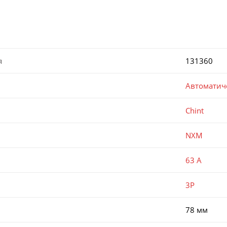
я
131360
Автоматич
Chint
NXM
63 А
3P
78 мм