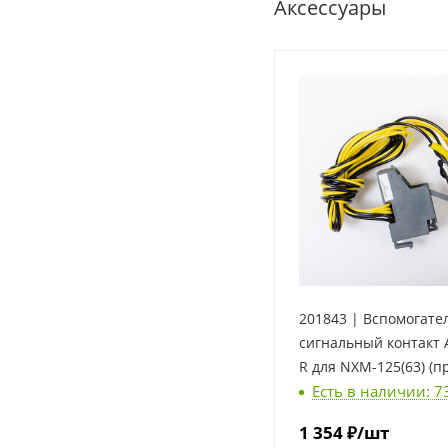
Аксессуары
201843 | Вспомогате
сигнальный контакт 
R для NXM-125(63) (п
Есть в наличии: 7
Chint
1 354
₽
/шт