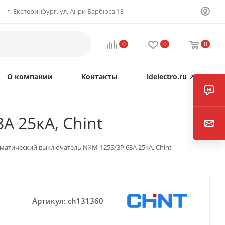
г. Екатеринбург, ул. Анри Барбюса 13
0
0
0
О компании
Контакты
idelectro.ru ↗
А 25кА, Chint
оматический выключатель NXM-125S/3P 63А 25кА, Chint
Артикул:
ch131360