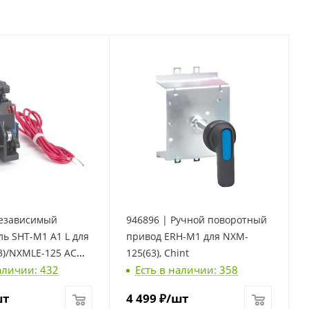
Независимый
946896 | Ручной поворотный
ь SHT-M1 A1 L для
привод ERH-M1 для NXM-
3)/NXMLE-125 AC
125(63), Chint
аличии: 432
Есть в наличии: 358
), Chint
шт
4 499
₽
/шт