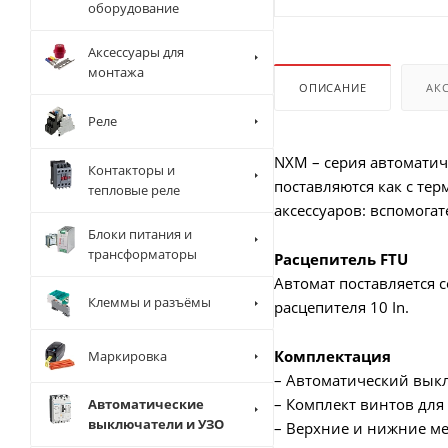
оборудование
Аксессуары для
монтажа
ОПИСАНИЕ
АК
Реле
NXM – серия автомати
Контакторы и
поставляются как с те
тепловые реле
аксессуаров: вспомога
Блоки питания и
трансформаторы
Расцепитель FTU
Автомат поставляется 
Клеммы и разъёмы
расцепителя 10 In.
Комплектация
Маркировка
– Автоматический вык
– Комплект винтов для
Автоматические
выключатели и УЗО
– Верхние и нижние м