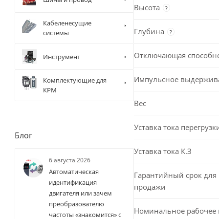
Высота
?
Кабеленесущие
Глубина
?
системы
Отключающая способн
Инструмент
Импульсное выдержив
Комплектующие для
КРМ
Вес
Уставка тока перегрузк
Блог
Уставка тока К.З
6 августа 2026
Автоматическая
Гарантийный срок для 
идентификация
продажи
двигателя или зачем
преобразователю
Номинальное рабочее
частоты «знакомится» с