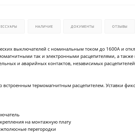
СЕССУАРЫ
НАЛИЧИЕ
ДОКУМЕНТЫ
ОТЗЫВЫ
ческих выключателей с номинальным током до 1600А и отк
рмомагнитными так и электронными расцепителями, а также
тельных и аварийных контактов, независимых расцепителей
со встроенным термомагнитным расцепителем. Уставки фик
лючатель
 крепления на монтажную плату
ежполюсные перегородки