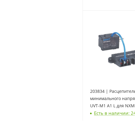
203834 | Расцепител
минимального напр
UVT-M1 A1 L для NXM
Есть в наличии: 2
125(63)/NXMLE-125 AC
Chint
2 338
₽
/шт