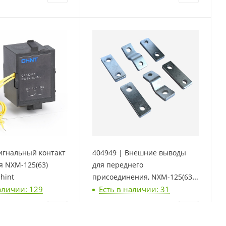
игнальный контакт
404949 | Внешние выводы
я NXM-125(63)
для переднего
hint
присоединения, NXM-125(63),
аличии: 129
Есть в наличии: 31
3P (6шт), Chint
шт
9 597
₽
/компл.