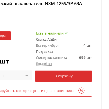
еский выключатель NXM-125S/3Р 63A
Есть в наличии
бора
Склад АйДи
4 шт
Екатеринбург
Под заказ
699 шт
Склад поставщика
/шт
Подробнее
Есть в наличии
в 2 магазинах
В корзину
ируйтесь как юрлицо — и цена станет ниже!