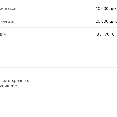
рическая
10 000 ци
ническая
20 000 ци
ции
-35…70 °C
ние вторичного
ения 2025