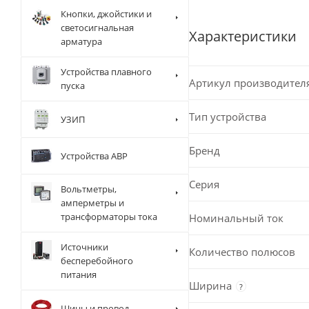
Кнопки, джойстики и
светосигнальная
Характеристики
арматура
Устройства плавного
Артикул производител
пуска
Тип устройства
УЗИП
Бренд
Устройства АВР
Серия
Вольтметры,
амперметры и
трансформаторы тока
Номинальный ток
Источники
Количество полюсов
бесперебойного
питания
Ширина
?
Шины и провод