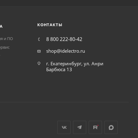
КОНТАКТЫ
А
я и ПО
8 800 222-80-42
ервис
shop@idelectro.ru
т
г. Екатеринбург, ул. Анри
Барбюса 13