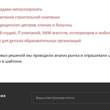
родажи металлопроката
омпаний строительной компании
едицинских центров, клиник и больниц
еб-студий, IT-компаний, SMM-агентств, интеграторов и моб
 для детских образовательных организаций
левых решений мы проводили анализ рынка и опрашивали 
 в шаблоне.
ших