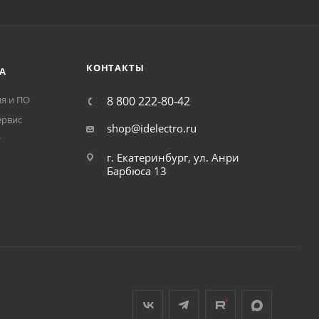
КОНТАКТЫ
А
я и ПО
8 800 222-80-42
ервис
shop@idelectro.ru
т
г. Екатеринбург, ул. Анри
Барбюса 13