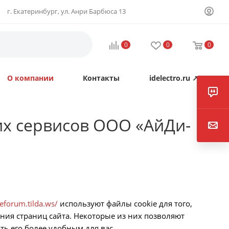
г. Екатеринбург, ул. Анри Барбюса 13
0
0
0
О компании
Контакты
idelectro.ru ↗
их сервисов ООО «АйДи-
neforum.tilda.ws/
используют файлы cookie для того,
ния страниц сайта. Некоторые из них позволяют
ть его более удобным для вас.