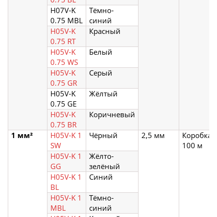
H07V-K
Тёмно-
0.75 MBL
синий
H05V-K
Красный
0.75 RT
H05V-K
Белый
0.75 WS
H05V-K
Серый
0.75 GR
H05V-K
Жёлтый
0.75 GE
H05V-K
Коричневый
0.75 BR
1 мм²
H05V-K 1
Чёрный
2,5 мм
Коробка
SW
100 м
H05V-K 1
Жёлто-
GG
зелёный
H05V-K 1
Синий
BL
H05V-K 1
Тёмно-
MBL
синий