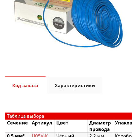
Код заказа
Характеристики
Таблица выбора
Сечение
Артикул
Цвет
Диаметр
Упаковк
провода
0,5 мм²
H05V-K
Чёрный
2,2 мм
Коробка