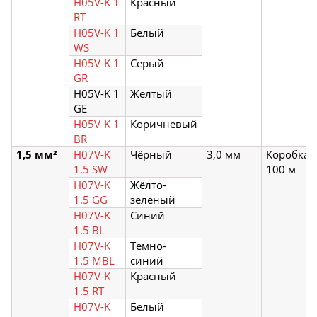
H05V-K 1
Красный
RT
H05V-K 1
Белый
WS
H05V-K 1
Серый
GR
H05V-K 1
Жёлтый
GE
H05V-K 1
Коричневый
BR
1,5 мм²
H07V-K
Чёрный
3,0 мм
Коробка
1.5 SW
100 м
H07V-K
Жёлто-
1.5 GG
зелёный
H07V-K
Синий
1.5 BL
H07V-K
Тёмно-
1.5 MBL
синий
H07V-K
Красный
1.5 RT
H07V-K
Белый