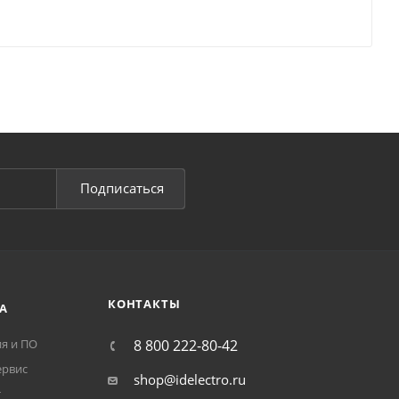
Подписаться
КОНТАКТЫ
А
я и ПО
8 800 222-80-42
ервис
shop@idelectro.ru
т