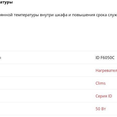
ратуры
янной температуры внутри шкафа и повышения срока службы
я
ID F6050C
Нагревате
Clims
Серия ID
50 Вт