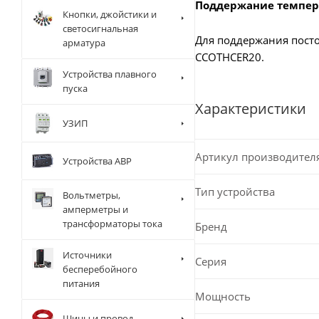
Поддержание темпе
Кнопки, джойстики и
светосигнальная
Для поддержания посто
арматура
CCOTHCER20.
Устройства плавного
пуска
Характеристики
УЗИП
Артикул производител
Устройства АВР
Тип устройства
Вольтметры,
амперметры и
трансформаторы тока
Бренд
Источники
Серия
бесперебойного
питания
Мощность
Шины и провод