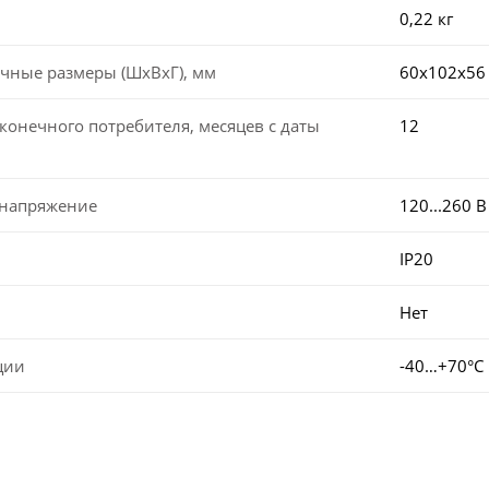
0,22 кг
чные размеры (ШхВхГ), мм
60х102х56
конечного потребителя, месяцев с даты
12
 напряжение
120...260 
IP20
Нет
ции
-40…+70°С