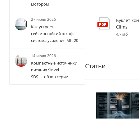
мотором
27 июля 2026
Буклет ко
Clims
Как устроен
сейсмостойкий шкаф:
4,7 мб
система усиления МК-20
14 июля 2026
Компактные источники
Статьи
питания Sinvel
SDS — обзор серии