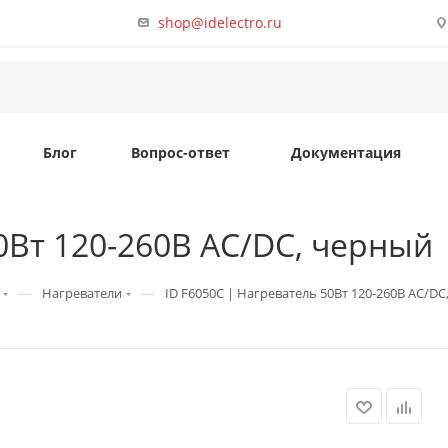
shop@idelectro.ru
Блог
Вопрос-ответ
Документация
0Вт 120-260В AC/DC, черный
—
—
Нагреватели
ID F6050C | Нагреватель 50Вт 120-260В AC/D