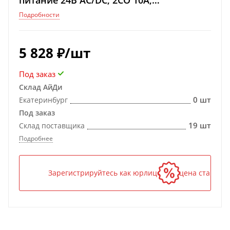
питание 24В АС/DC; 2CO 10A;
регулировка времени 0.05с…100ч;
Подробности
степень защиты
5 828
₽
/шт
Под заказ
Склад АйДи
0 шт
Екатеринбург
Под заказ
19 шт
Склад поставщика
Подробнее
Зарегистрируйтесь как юрлицо — и цена станет н