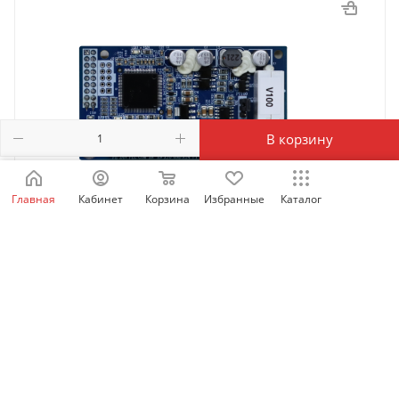
В корзину
Главная
Кабинет
Корзина
Избранные
Каталог
SID-IO-A1 | Многофункциональная плата
расширения входов/выходов SID600, Sinvel
Есть в наличии: 58
3 807.19
₽
/шт