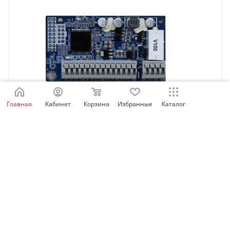
Главная
Кабинет
Корзина
Избранные
Каталог
SID-IO-A1 | Многофункциональная плата
расширения входов/выходов SID600, Sinvel
Есть в наличии: 58
3 775.33
₽
/шт