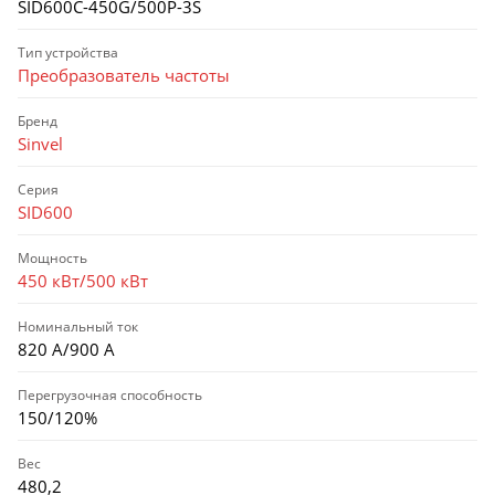
SID600C-450G/500P-3S
Тип устройства
Преобразователь частоты
Бренд
Sinvel
Серия
SID600
Мощность
450 кВт/500 кВт
Номинальный ток
820 А/900 А
Перегрузочная способность
150/120%
Вес
480,2