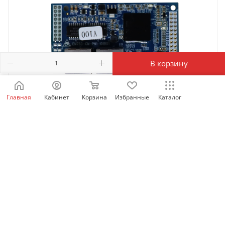
В корзину
Главная
Кабинет
Корзина
Избранные
Каталог
SID-CM-PN1 | Коммуникационная карта PROFINET
SID600, Sinvel
Есть в наличии: 65
20 652.52
₽
/шт