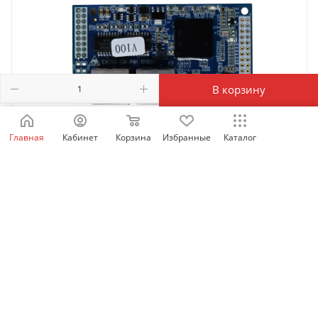
В корзину
Главная
Кабинет
Корзина
Избранные
Каталог
SID-CM-PN1 | Коммуникационная карта PROFINET
SID600, Sinvel
Есть в наличии: 65
20 652.52
₽
/шт