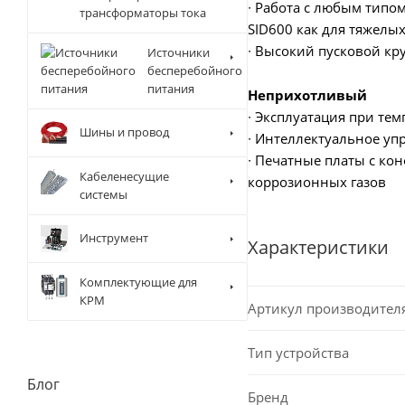
∙ Работа с любым типом
трансформаторы тока
SID600 как для тяжелых
∙ Высокий пусковой кру
Источники
бесперебойного
питания
Неприхотливый
∙ Эксплуатация при те
Шины и провод
∙ Интеллектуальное уп
∙ Печатные платы с к
Кабеленесущие
коррозионных газов
системы
Инструмент
Характеристики
Комплектующие для
КРМ
Артикул производител
Тип устройства
Блог
Бренд