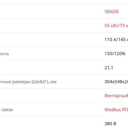
SID600
55 кВт/75 
110 А/145 
ость
150/120%
21,1
чные размеры (ШхВхГ), мм
304х548х2
Векторный
 связи
Modbus RT
380 В