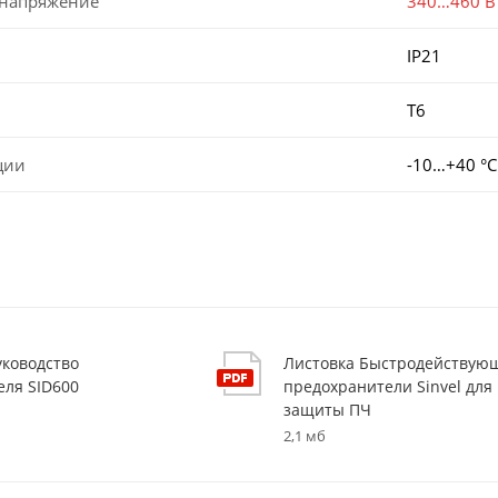
 напряжение
340…460 В
IP21
T6
ции
-10…+40 °С
уководство
Листовка Быстродействую
еля SID600
предохранители Sinvel для
защиты ПЧ
2,1 мб