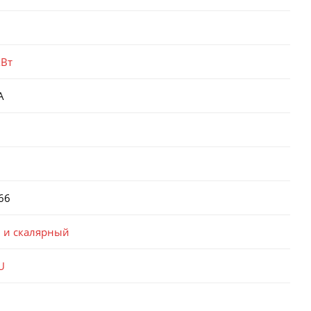
кВт
А
66
 и скалярный
U