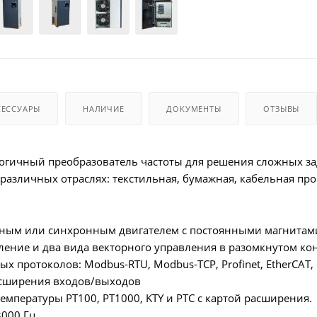
СЕССУАРЫ
НАЛИЧИЕ
ДОКУМЕНТЫ
ОТЗЫВЫ
огичный преобразователь частоты для решения сложных за
различных отраслях: текстильная, бумажная, кабельная про
нным или синхронным двигателем с постоянными магнитам
вление и два вида векторного управления в разомкнутом кон
х протоколов: Modbus-RTU, Modbus-TCP, Profinet, EtherCAT,
расширения входов/выходов
емпературы PT100, PT1000, KTY и PTC с картой расширения.
3000 Гц.