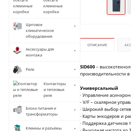
боксы и
клеммные
коробки
Щитовое
климатическое
оборудование
ОПИСАНИЕ
АК
Аксессуары для
монтажа
SID600
– высокотехнол
Реле
производительности в 
Контакторы
Универсальный
и тепловые
∙ Управление асинхро
реле
- V/F – скалярное упра
Блоки питания и
∙ Широкий выбор сетевы
трансформаторы
∙ Карты энкодеров и 
∙ Поддержка датчиков т
Клеммы и разъёмы
∙ Выходная частота до 