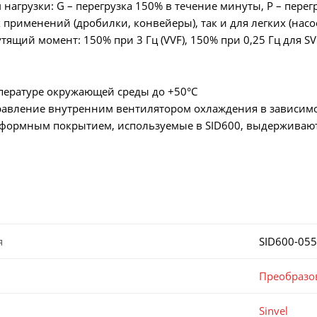
 нагрузки: G – перегрузка 150% в течение минуты, P – пер
 применений (дробилки, конвейеры), так и для легких (насо
тящий момент: 150% при 3 Гц (VVF), 150% при 0,25 Гц для SV
мпературе окружающей среды до +50°C
равление внутренним вентилятором охлаждения в зависимо
онформным покрытием, используемые в SID600, выдерживаю
я
SID600-05
Преобразо
Sinvel