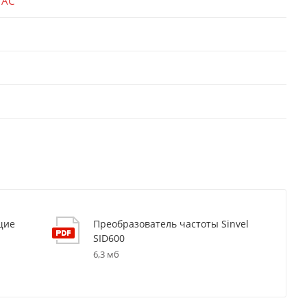
 AC
щие
Преобразователь частоты Sinvel
SID600
6,3 мб