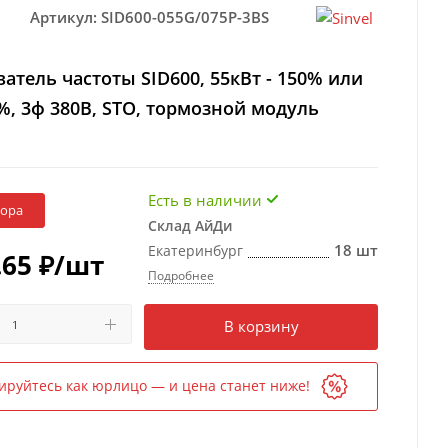
Артикул:
SID600-055G/075P-3BS
атель частоты SID600, 55кВт - 150% или
0%, 3ф 380В, STO, тормозной модуль
Есть в наличии
бора
Склад АйДи
18 шт
Екатеринбург
.65
₽
/шт
Подробнее
Есть в наличии
в 1 магазине
В корзину
ируйтесь как юрлицо — и цена станет ниже!