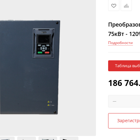
Преобразов
75кВт - 12
Подробности
Таблица вы
186 764
Зарегистр