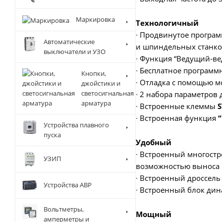
Маркировка
Технологичный
∙ Продвинутое програ
Автоматические
и шпиндельных станков
выключатели и УЗО
∙ Функция “Ведущий-ве
∙ Бесплатное программн
Кнопки,
∙ Отладка с помощью мо
джойстики и
светосигнальная
∙ 2 набора параметров 
арматура
∙ Встроенные клеммы
S
∙ Встроенная функция
Устройства плавного
пуска
Удобный
∙ Встроенный многостр
УЗИП
возможностью выноса 
∙ Встроенный дроссель 
Устройства АВР
∙ Встроенный блок дин
Вольтметры,
Мощный
амперметры и