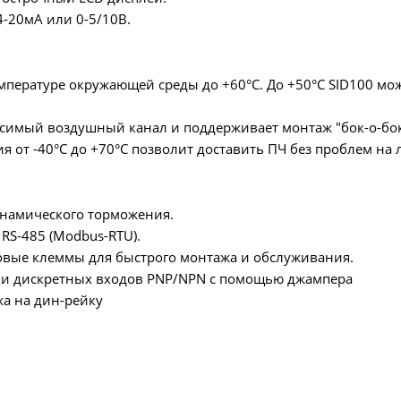
-20мА или 0-5/10В.
мпературе окружающей среды до +60°C. До +50°C SID100 м
симый воздушный канал и поддерживает монтаж "бок-о-бок"
я от -40°C до +70°C позволит доставить ПЧ без проблем на
намического торможения.
S-485 (Modbus-RTU).
вые клеммы для быстрого монтажа и обслуживания.
и дискретных входов PNP/NPN с помощью джампера
а на дин-рейку