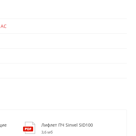
 AC
щие
Лифлет ПЧ Sinvel SID100
3,6 мб