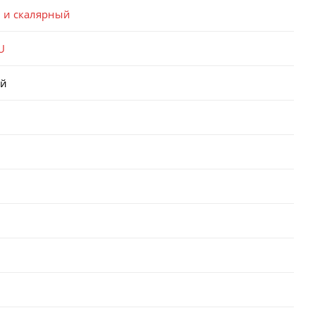
 и скалярный
U
ый