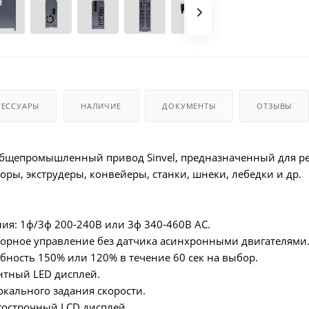
СЕССУАРЫ
НАЛИЧИЕ
ДОКУМЕНТЫ
ОТЗЫВЫ
бщепромышленный привод Sinvel, предназначенный для ре
оры, экструдеры, конвейеры, станки, шнеки, лебедки и др.
ия: 1ф/3ф 200-240В или 3ф 340-460В АС.
торное управление без датчика асинхронными двигателями
бность 150% или 120% в течение 60 сек на выбор.
нтный LED дисплей.
кального задания скорости.
острочный LCD дисплей.