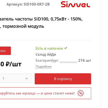
Артикул:
SID100-0R7-2B
атель частоты SID100, 0,75кВт - 150%,
, тормозной модуль
Есть в наличии
бора
Склад АйДи
216 шт
Екатеринбург
30
₽
/шт
Подробнее
Есть в наличии
в 1 магазине
В корзину
ируйтесь как юрлицо — и цена станет ниже!