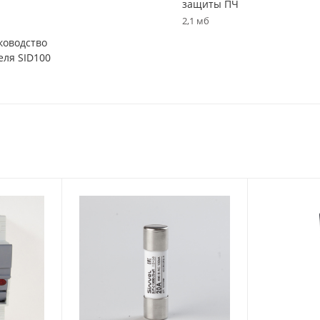
защиты ПЧ
2,1 мб
ководство
еля SID100