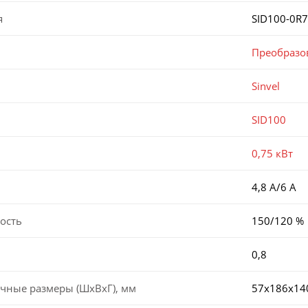
я
SID100-0R7
Преобразо
Sinvel
SID100
0,75 кВт
4,8 А/6 А
ость
150/120 %
0,8
чные размеры (ШхВхГ), мм
57х186х14