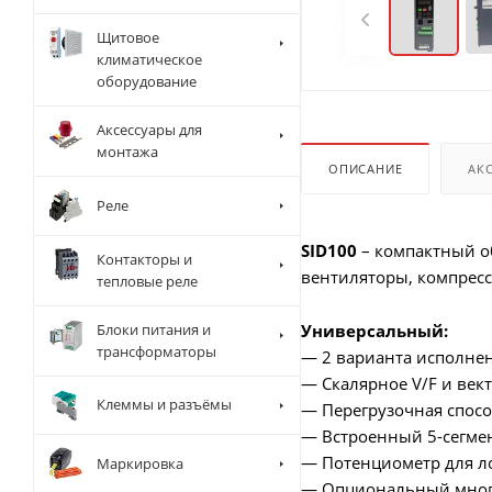
Щитовое
климатическое
оборудование
Аксессуары для
монтажа
ОПИСАНИЕ
АК
Реле
SID100
– компактный о
Контакторы и
вентиляторы, компресс
тепловые реле
Блоки питания и
Универсальный:
трансформаторы
— 2 варианта исполнен
— Скалярное V/F и век
Клеммы и разъёмы
— Перегрузочная спосо
— Встроенный 5-сегме
— Потенциометр для ло
Маркировка
— Опциональный мног