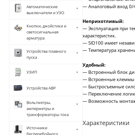
— Аналоговый вход 0/4
Автоматические
выключатели и УЗО
Неприхотливый:
Кнопки, джойстики и
— Эксплуатация при те
светосигнальная
характеристик.
арматура
— SID100 имеет незави
— Температура хранени
Устройства плавного
пуска
Удобный:
— Встроенный блок ди
УЗИП
— Встроенные клеммы R
— Быстросъемные сило
Устройства АВР
— Переключение логик
— Возможность монтаж
Вольтметры,
амперметры и
трансформаторы тока
Характеристики
Источники
бесперебойного