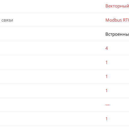
Векторный
 связи
Modbus RT
Встроенн
4
1
1
1
—
1