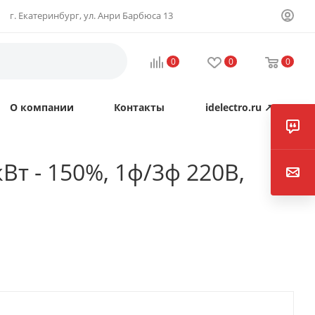
г. Екатеринбург, ул. Анри Барбюса 13
0
0
0
О компании
Контакты
idelectro.ru ↗
Вт - 150%, 1ф/3ф 220В,