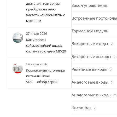
двигателя или зачем
Закон управления
преобразователю
частоты «знакомится» с
Встроенные протоколы
мотором
Тормозной модуль
27 июля 2026
Как устроен
Дискретные входы
?
сейсмостойкий шкаф:
система усиления МК-20
Дискретные выходы
?
14 июля 2026
Релейные выходы
?
Компактные источники
питания Sinvel
Аналоговые входы
SDS — обзор серии
?
Аналоговые выходы
?
Число фаз
?