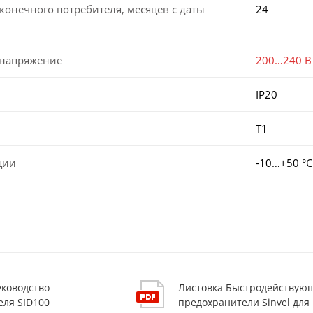
конечного потребителя, месяцев с даты
24
 напряжение
200…240 В
IP20
Т1
ции
-10…+50 °С
уководство
Листовка Быстродействую
еля SID100
предохранители Sinvel для