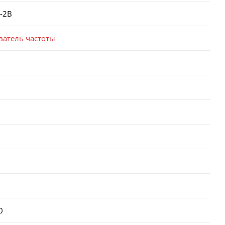
-2B
ватель частоты
0