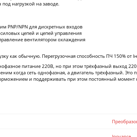
под нагрузкой на заводе.
им PNP/NPN для дискретных входов
иловых цепей и цепей управления
правление вентилятором охлаждения
зку как обычную. Перегрузочная способность ПЧ 150% от Iн
днофазное питание 220В, но при этом трёхфазный выход 220
еним когда сеть однофазная, а двигатель трёхфазный. Это
торможением и поддерживать при этом постоянный момент н
Преобразо
Inovance