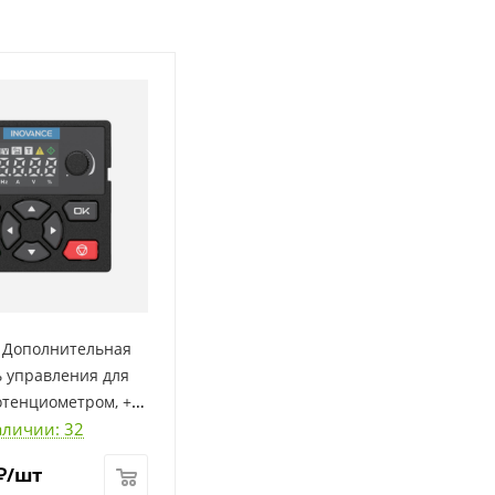
 Дополнительная
ь управления для
отенциометром, +
аличии: 32
ель MDCAB,
₽
/шт