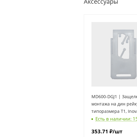
Аксессуары
MD600-DGJ1 | Защелк
монтажа на дин рей
типоразмера T1, Ino
Есть в наличии: 1
353.71
₽
/шт