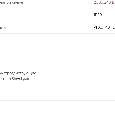
 напряжение
200…240 В
IP20
ции
-10…+40 °С
 Быстродействующие
ители Sinvel для
Ч