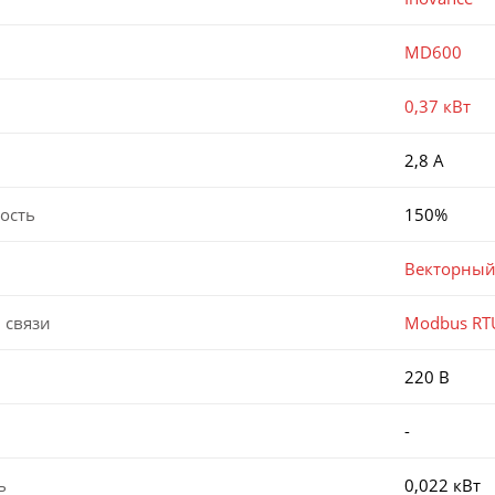
MD600
0,37 кВт
2,8 А
ость
150%
Векторный
 связи
Modbus RT
220 В
-
ь
0,022 кВт