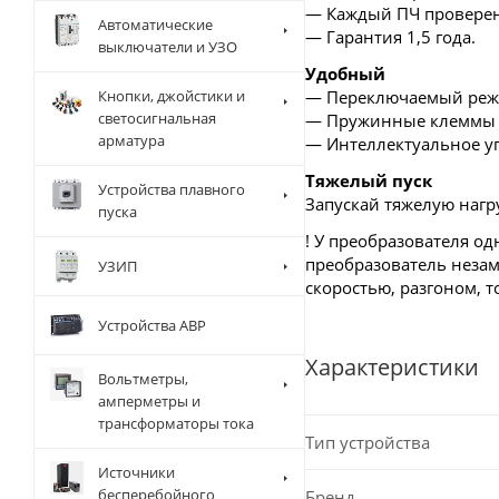
— Каждый ПЧ проверен 
Автоматические
— Гарантия 1,5 года.
выключатели и УЗО
Удобный
— Переключаемый реж
Кнопки, джойстики и
светосигнальная
— Пружинные клеммы с
арматура
— Интеллектуальное у
Тяжелый пуск
Устройства плавного
Запускай тяжелую нагру
пуска
! У преобразователя о
преобразователь незам
УЗИП
скоростью, разгоном, 
Устройства АВР
Характеристики
Вольтметры,
амперметры и
трансформаторы тока
Тип устройства
Источники
бесперебойного
Бренд