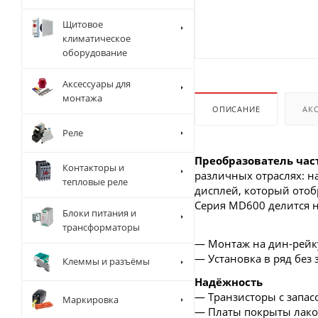
Щитовое
климатическое
оборудование
Аксессуары для
монтажа
ОПИСАНИЕ
АК
Реле
Преобразователь час
Контакторы и
различных отраслях: н
тепловые реле
дисплей, который отоб
Серия MD600 делится н
Блоки питания и
трансформаторы
— Монтаж на дин-рейк
— Установка в ряд без 
Клеммы и разъёмы
Надёжность
— Транзисторы с запасо
Маркировка
— Платы покрыты лаком