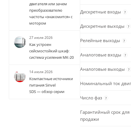
двигателя или зачем
преобразователю
Дискретные входы
?
частоты «знакомится» с
мотором
Дискретные выходы
?
27 июля 2026
Релейные выходы
?
Как устроен
сейсмостойкий шкаф:
Аналоговые входы
?
система усиления МК-20
Аналоговые выходы
?
14 июля 2026
Компактные источники
Номинальный ток двиг
питания Sinvel
SDS — обзор серии
Число фаз
?
Гарантийный срок для 
продажи