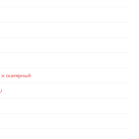
 и скалярный
U