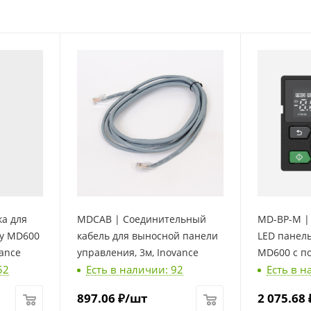
а для
MDCAB | Соединительный
MD-BP-M |
ку MD600
кабель для выносной панели
LED панел
vance
управления, 3м, Inovance
MD600 с п
52
Есть в наличии: 92
Есть в н
нужен каб
Inovance
897.06
₽
/шт
2 075.68