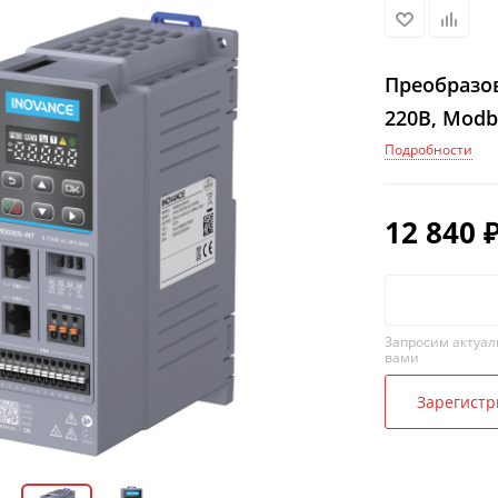
Преобразов
220В, Modb
Подробности
12 840
Запросим актуал
вами
Зарегистр