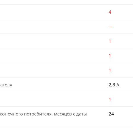
4
—
1
1
1
ателя
2,8 А
1
конечного потребителя, месяцев с даты
24