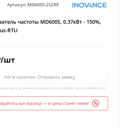
Артикул:
MD600S-2S2R8
атель частоты MD600S, 0,37кВт - 150%,
us-RTU
₽
/шт
Нет в наличии. Отправить заявку
ьную цену, уточним возможность поставки, срок и свяжемся с
ируйтесь как юрлицо — и цена станет ниже!