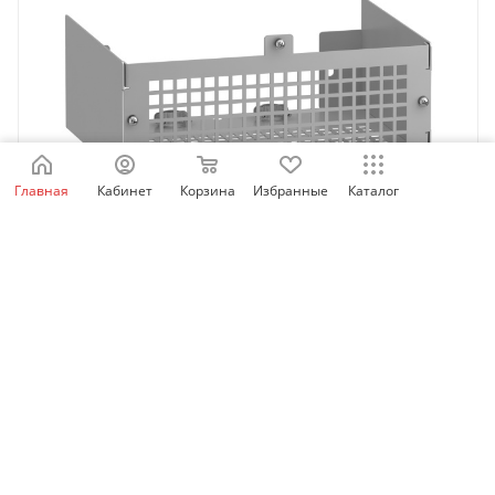
Главная
Кабинет
Корзина
Избранные
Каталог
VW3A53904 | Защитный комплект IP 21 для
выходного фильтра, Schneider Electric
Нет в наличии
6 704
₽
/шт