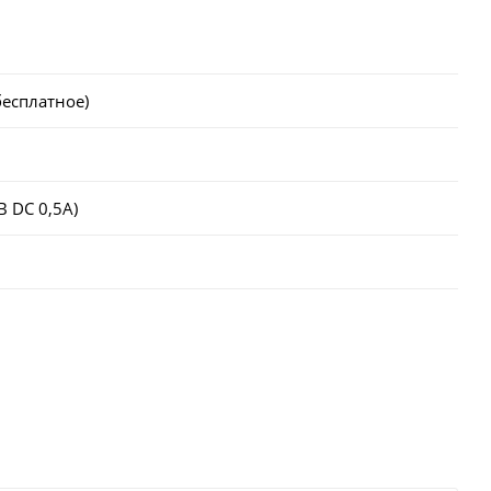
бесплатное)
В DC 0,5А)