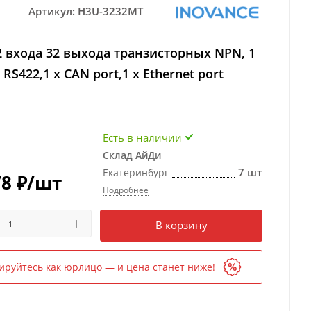
Артикул:
H3U-3232MT
 входа 32 выхода транзисторных NPN, 1
x RS422,1 x CAN port,1 x Ethernet port
Есть в наличии
Склад АйДи
7 шт
Екатеринбург
78
₽
/шт
Подробнее
Есть в наличии
в 1 магазине
В корзину
ируйтесь как юрлицо — и цена станет ниже!