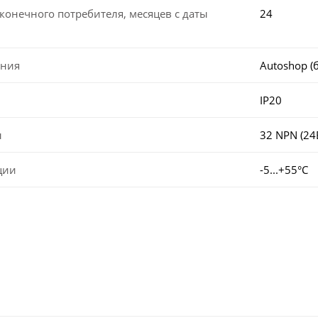
конечного потребителя, месяцев с даты
24
ания
Autoshop (
IP20
ы
32 NPN (24
ции
-5...+55°C