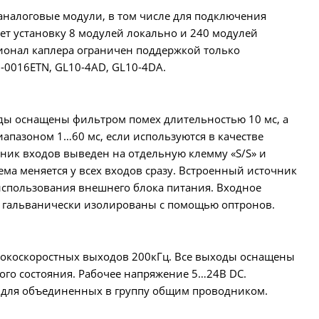
аналоговые модули, в том числе для подключения
ет установку 8 модулей локально и 240 модулей
ионал каплера ограничен поддержкой только
-0016ETN, GL10-4AD, GL10-4DA.
оды оснащены фильтром помех длительностью 10 мс, а
пазоном 1…60 мс, если используются в качестве
ник входов выведен на отдельную клемму «S/S» и
ема меняется у всех входов сразу. Встроенный источник
 использования внешнего блока питания. Входное
ы гальванически изолированы с помощью оптронов.
ысокоскоростных выходов 200кГц. Все выходы оснащены
ого состояния. Рабочее напряжение 5…24В DC.
А для объединенных в группу общим проводником.