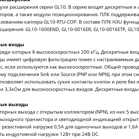
ли расширения серии GL10. В серию входят дискретные и 
торов, а также модули позиционирования. ПЛК поддержива
зованием каплера GL10-RTU-COP. В составе ПЛК H3U функц
ширения: GL10-1600END, GL10-0016ER, GL10-0016ETP, GL10
ные входы
среди которых 8 высокоскоростных 200 кГц. Дискретные вх
ды имеют цифровую фильтрацию помех с настраиваемым диа
с, если используются как высокоскоростные. Общий провод
му подключения Sink или Source (PNP или NPN), при этом сх
позволяет использовать сухие контакты кнопок и реле без
 и 3,3кОм для высокоскоростных входов. Дискретные вход
ные выходы
торных выхода с открытым коллектором (NPN), из них 5 в
выходного транзистора и светодиодной индикацией открыт
 резистивной нагрузке 0,5А для одиночных выходов и 1,6
ь индуктивной нагрузки 12Вт при 24В DC.