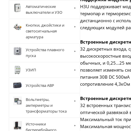
H3U поддерживает моду
Автоматические
выключатели и УЗО
термопар и терморезис
дистанционно с исполь
Кнопки, джойстики и
следующих модулей рас
светосигнальная
арматура
Встроенные дискрет
32 дискретных входа, 
Устройства плавного
высокоскоростные вхо
пуска
обычных, и 0,25…25 мк
позволяет изменять схе
УЗИП
питания 30В DC 500мА 
сопротивление 4,3кОм
Устройства АВР
Встроенные дискрет
Вольтметры,
32 встроенных транзис
амперметры и
трансформаторы тока
оптической развязкой 
Максимальный ток при
Источники
Максимальная мощност
бесперебойного