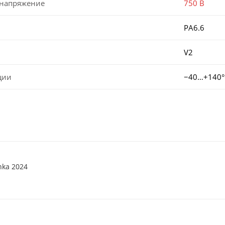
 напряжение
750 В
PA6.6
V2
ции
−40…+140°
nka 2024