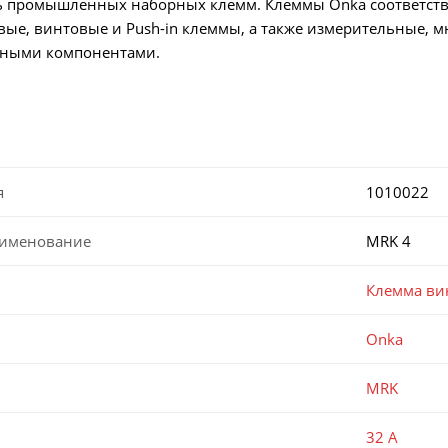
 промышленных наборных клемм. Клеммы Onka соответству
вые, винтовые и Push-in клеммы, а также измерительные, м
нными компонентами.
я
1010022
аименование
MRK 4
Клемма ви
Onka
MRK
32 А