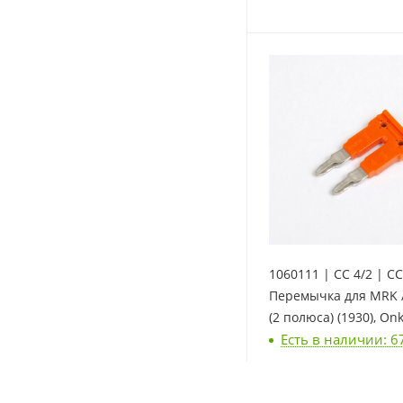
1060111 | CC 4/2 | CC
Перемычка для MRK /
(2 полюса) (1930), On
Есть в наличии: 6
70
₽
/шт