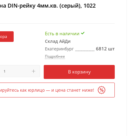
а DIN-рейку 4мм.кв. (серый), 1022
Есть в наличии
бора
Склад АйДи
6812 шт
Екатеринбург
Подробнее
Есть в наличии
в 1 магазине
В корзину
ируйтесь как юрлицо — и цена станет ниже!