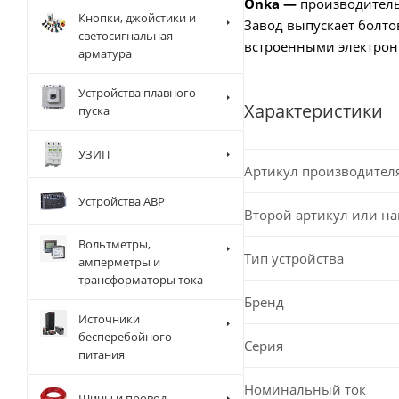
Onka —
производитель
Кнопки, джойстики и
Завод выпускает болто
светосигнальная
встроенными электро
арматура
Устройства плавного
Характеристики
пуска
УЗИП
Артикул производител
Устройства АВР
Второй артикул или н
Вольтметры,
Тип устройства
амперметры и
трансформаторы тока
Бренд
Источники
бесперебойного
Серия
питания
Номинальный ток
Шины и провод