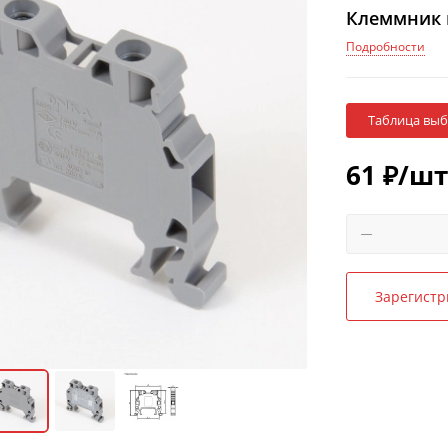
Клеммник н
Подробности
Таблица вы
61
₽
/шт
Зарегистр