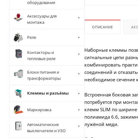
оборудование
Аксессуары для
монтажа
ОПИСАНИЕ
АК
Реле
Наборные клеммы позв
Контакторы и
сигнальные цепи разны
тепловые реле
комбинировать практич
соединений и отказат
Блоки питания и
трансформаторы
необходимое сечение 
Клеммы и разъёмы
Встроенная боковая за
потребуется при монта
клемм SLIM по ширине
Маркировка
полиамида 6.6, зажимн
лужёной меди.
Автоматические
выключатели и УЗО