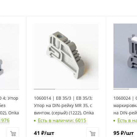
D 4; Упор
1060014 | EB 35/3 | EB 35/3;
1060024 | 
без
Упор на DIN-рейку MR 35, с
маркировк
02), Onka
винтом, (серый) (1222), Onka
на DIN-рейк
1976
Есть в наличии: 6015
Есть в н
маркировка
39х8мм, 12
41
₽
/шт
95
₽
/шт