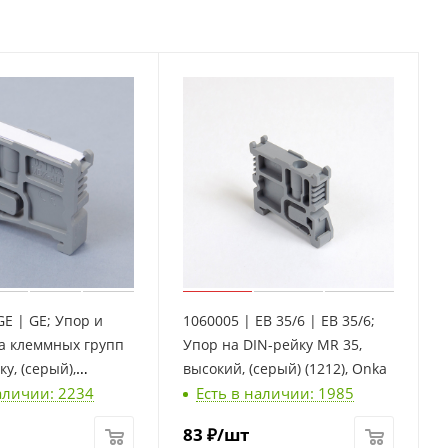
GE | GE; Упор и
1060005 | EB 35/6 | EB 35/6;
а клеммных групп
Упор на DIN-рейку MR 35,
у, (серый),
высокий, (серый) (1212), Onka
аличии: 2234
Есть в наличии: 1985
 в комлекте разм.
32, Onka
83
₽
/шт