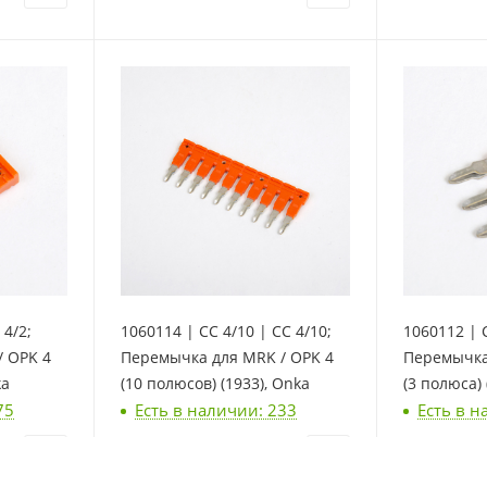
 4/2;
1060114 | CC 4/10 | CC 4/10;
1060112 | C
 OPK 4
Перемычка для MRK / OPK 4
Перемычка
ka
(10 полюсов) (1933), Onka
(3 полюса) 
75
Есть в наличии: 233
Есть в н
279
₽
/шт
83
₽
/шт