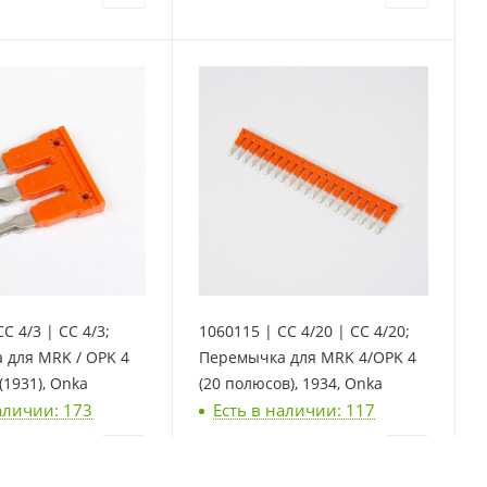
C 4/3 | CC 4/3;
1060115 | CC 4/20 | CC 4/20;
 для MRK / OPK 4
Перемычка для MRK 4/OPK 4
(1931), Onka
(20 полюсов), 1934, Onka
аличии: 173
Есть в наличии: 117
494
₽
/шт