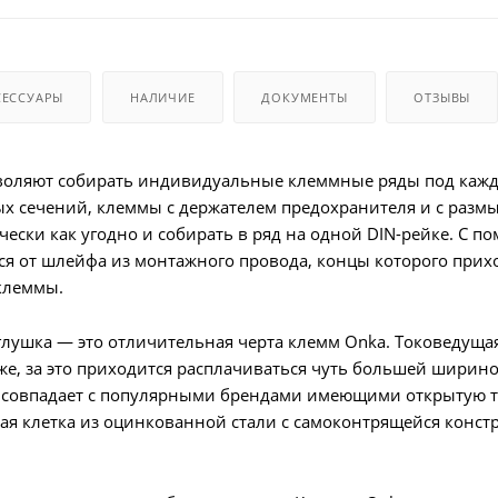
СЕССУАРЫ
НАЛИЧИЕ
ДОКУМЕНТЫ
ОТЗЫВЫ
оляют собирать индивидуальные клеммные ряды под каждую
х сечений, клеммы с держателем предохранителя и с разм
ески как угодно и собирать в ряд на одной DIN-рейке. С
ься от шлейфа из монтажного провода, концы которого пр
клеммы.
глушка — это отличительная черта клемм Onka. Токоведущая 
же, за это приходится расплачиваться чуть большей ширино
 совпадает с популярными брендами имеющими открытую т
ая клетка из оцинкованной стали с самоконтрящейся конст