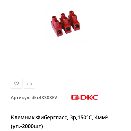
Артикул:
dkc43303FV
Клемник Фибергласс, 3р,150°С, 4мм²
(уп.-2000шт)