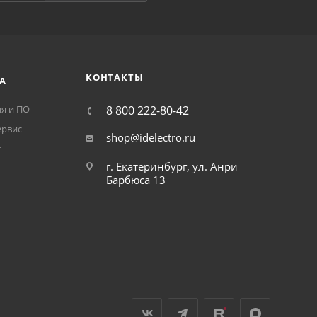
КОНТАКТЫ
А
я и ПО
8 800 222-80-42
ервис
shop@idelectro.ru
т
г. Екатеринбург, ул. Анри
Барбюса 13