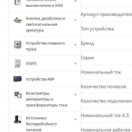
выключатели и УЗО
Артикул производител
Кнопки, джойстики и
светосигнальная
Тип устройства
арматура
Бренд
Устройства плавного
пуска
Серия
УЗИП
Номинальный ток
Устройства АВР
Количество полюсов
Вольтметры,
амперметры и
Количество подключе
трансформаторы тока
Номинальный ток К.З.
Источники
бесперебойного
Номинальное рабочее
питания