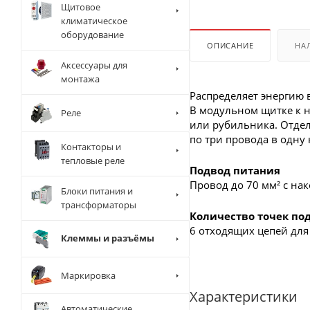
Щитовое
климатическое
оборудование
ОПИСАНИЕ
НА
Аксессуары для
монтажа
Распределяет энергию
В модульном щитке к н
Реле
или рубильника. Отдел
по три провода в одну
Контакторы и
тепловые реле
Подвод питания
Провод до 70 мм² с на
Блоки питания и
трансформаторы
Количество точек п
6 отходящих цепей для
Клеммы и разъёмы
Маркировка
Характеристики
Автоматические