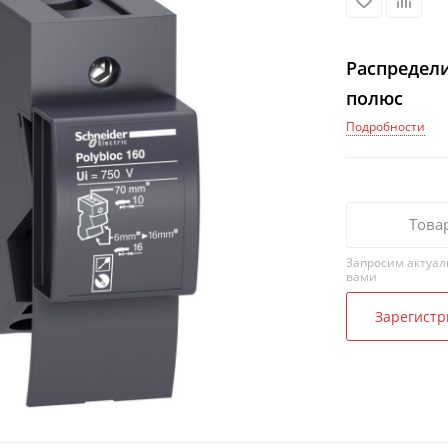
Распредели
полюс
Подробности
Това
Запросим актуал
вами
Зарегистр