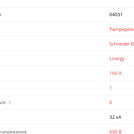
я
04031
Распредел
Schneider El
Linergy
160 А
1
ний
6
?
32 кА
 напряжение
690 В