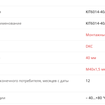
я
KIT6014-40
аименование
KIT6014-40
Монтажный
DKC
р
40 мм
M40x1,5 м
конечного потребителя, месяцев с даты
12
ции
– 40...+80 °