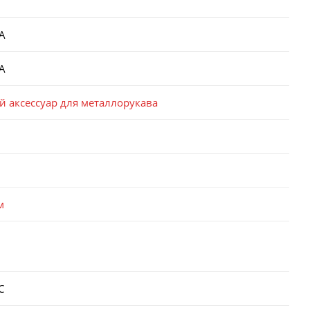
A
A
 аксессуар для металлорукава
м
С