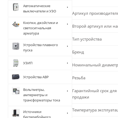
Автоматические
выключатели и УЗО
Артикул производител
Кнопки, джойстики и
Второй артикул или н
светосигнальная
арматура
Тип устройства
Устройства плавного
пуска
Бренд
УЗИП
Номинальный диамет
Устройства АВР
Резьба
Вольтметры,
Гарантийный срок для 
амперметры и
продажи
трансформаторы тока
Температура эксплуата
Источники
бесперебойного