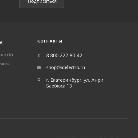
Подписаться
КОНТАКТЫ
А
я и ПО
8 800 222-80-42
ервис
shop@idelectro.ru
т
г. Екатеринбург, ул. Анри
Барбюса 13