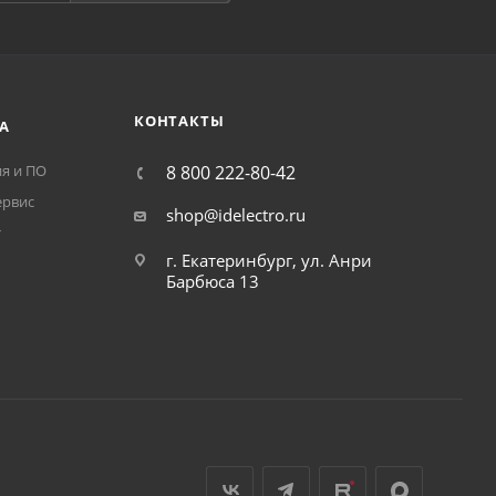
КОНТАКТЫ
А
я и ПО
8 800 222-80-42
ервис
shop@idelectro.ru
т
г. Екатеринбург, ул. Анри
Барбюса 13