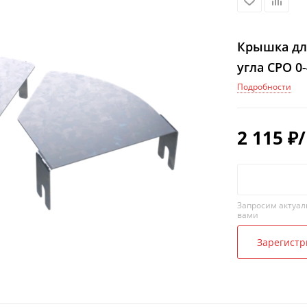
Крышка дл
угла CPO 0-
Подробности
2 115
₽
Запросим актуал
вами
Зарегистр