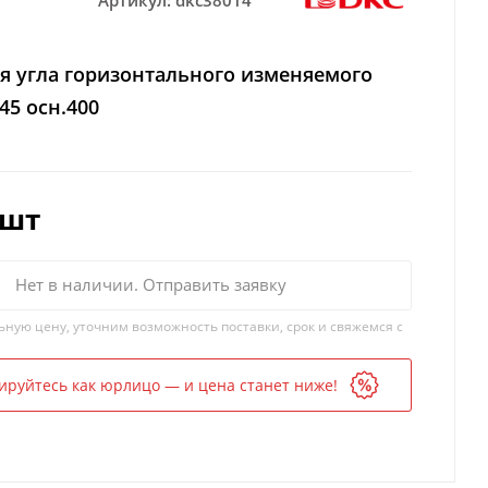
Артикул:
dkc38014
я угла горизонтального изменяемого
45 осн.400
/шт
Нет в наличии. Отправить заявку
ьную цену, уточним возможность поставки, срок и свяжемся с
ируйтесь как юрлицо — и цена станет ниже!