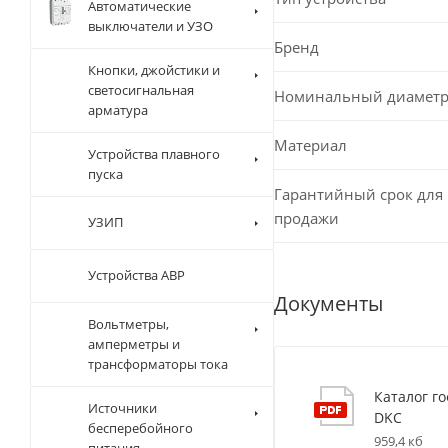
Автоматические
выключатели и УЗО
Бренд
Кнопки, джойстики и
светосигнальная
Номинальный диамет
арматура
Материал
Устройства плавного
пуска
Гарантийный срок для 
продажи
УЗИП
Устройства АВР
Документы
Вольтметры,
амперметры и
трансформаторы тока
Каталог г
Источники
DKC
бесперебойного
959,4 кб
питания