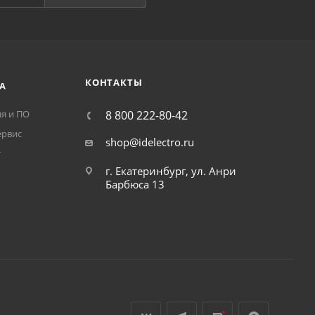
КОНТАКТЫ
А
я и ПО
8 800 222-80-42
ервис
shop@idelectro.ru
т
г. Екатеринбург, ул. Анри
Барбюса 13