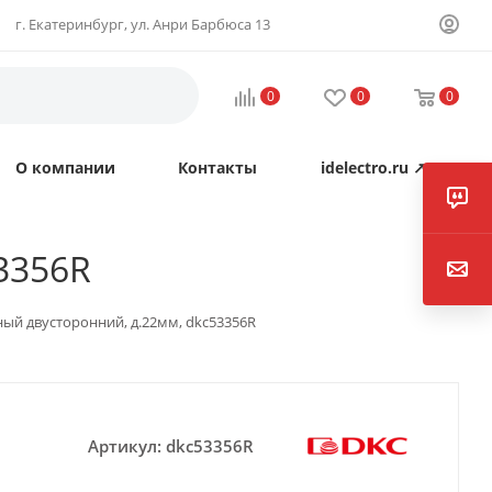
г. Екатеринбург, ул. Анри Барбюса 13
0
0
0
О компании
Контакты
idelectro.ru ↗
3356R
ый двусторонний, д.22мм, dkc53356R
Артикул:
dkc53356R