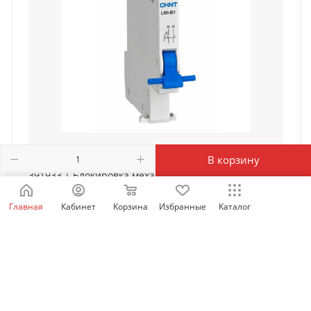
В корзину
391933 | Блокировка механическая LMI-B1 для NB1,
Chint
Главная
Кабинет
Корзина
Избранные
Каталог
Есть в наличии: 80
498
₽
/шт