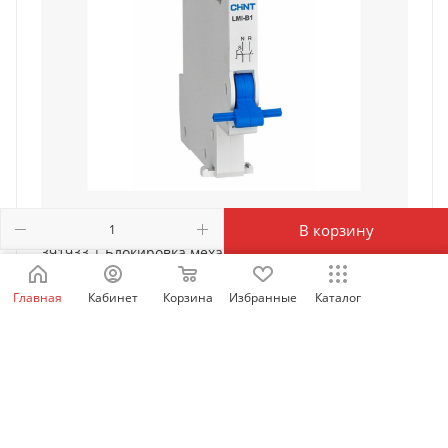
В корзину
391933 | Блокировка механическая LMI-B1 для NB1,
Chint
Главная
Кабинет
Корзина
Избранные
Каталог
Есть в наличии: 80
498
₽
/шт