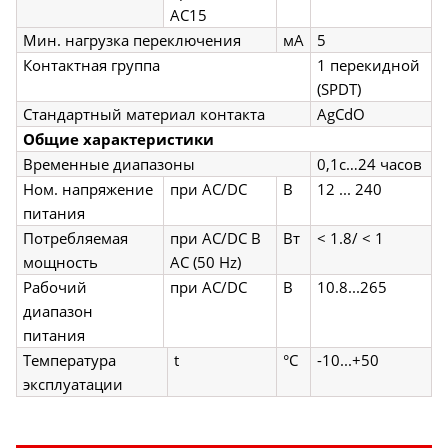
AC15
Мин. нагрузка переключения
мА
5
Контактная группа
1 перекидной
(SPDT)
Стандартный материал контакта
AgCdO
Общие характеристики
Временные диапазоны
0,1с…24 часов
Ном. напряжение
при AC/DC
В
12 ... 240
питания
Потребляемая
при AC/DC В
Вт
< 1.8/ < 1
мощность
AC (50 Hz)
Рабочий
при AC/DC
В
10.8...265
диапазон
питания
Температура
t
°С
-10...+50
эксплуатации