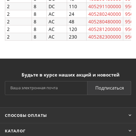
2
8
DC
110
405291100000
950
2
8
AC
24
405280240000
950
2
8
AC
48
405280480000
950
2
8
AC
120
405281200000
950
2
8
AC
230
405282300000
950
Будьте в курсе наших акций и новостей
Подписаться
СПОСОБЫ ОПЛАТЫ
КАТАЛОГ