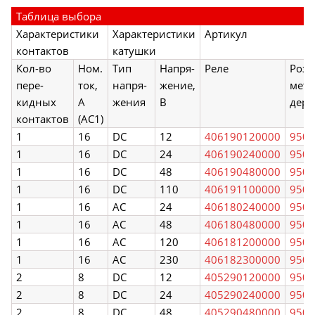
Таблица выбора
Характеристики
Характеристики
Артикул
контактов
катушки
Кол-во
Ном.
Тип
Напря-
Реле
Розе
пере-
ток,
напря-
жение,
мета
кидных
А
жения
В
держ
контактов
(АС1)
1
16
DC
12
406190120000
950
1
16
DC
24
406190240000
950
1
16
DC
48
406190480000
950
1
16
DC
110
406191100000
950
1
16
AC
24
406180240000
950
1
16
AC
48
406180480000
950
1
16
AC
120
406181200000
950
1
16
AC
230
406182300000
950
2
8
DC
12
405290120000
950
2
8
DC
24
405290240000
950
2
8
DC
48
405290480000
950