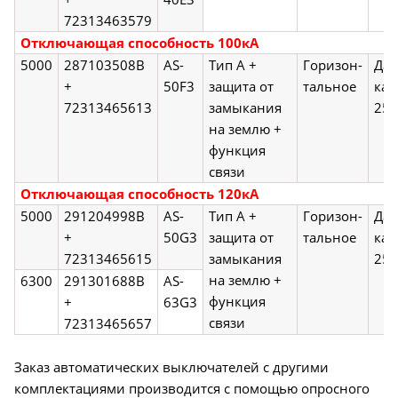
72313463579
Отключающая способность 100кА
5000
287103508B
AS-
Тип А +
Горизон-
Да,
+
50F3
защита от
тальное
кат
72313465613
замыкания
250
на землю +
функция
связи
Отключающая способность 120кА
5000
291204998B
AS-
Тип А +
Горизон-
Да,
+
50G3
защита от
тальное
кат
72313465615
замыкания
250
на землю +
6300
291301688B
AS-
функция
+
63G3
связи
72313465657
Заказ автоматических выключателей с другими
комплектациями производится с помощью опросного