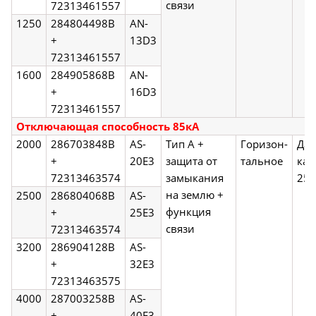
связи
72313461557
1250
284804498B
AN-
+
13D3
72313461557
1600
284905868B
AN-
+
16D3
72313461557
Отключающая способность 85кА
2000
286703848B
AS-
Тип А +
Горизон-
Да,
+
20E3
защита от
тальное
кат
72313463574
замыкания
250
на землю +
2500
286804068B
AS-
функция
+
25E3
связи
72313463574
3200
286904128B
AS-
+
32E3
72313463575
4000
287003258B
AS-
+
40E3