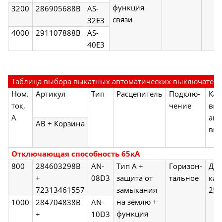
функция
3200
286905688B
AS-
связи
32E3
4000
291107888B
AS-
40E3
Таблица выбора выкатных автоматических выключател
Ном.
Артикул
Тип
Расцепитель
Подклю-
Кат
ток,
чение
вк
А
авт
АВ + Корзина
вык
Отключающая способность 65кА
800
284603298B
AN-
Тип А +
Горизон-
Да,
+
08D3
защита от
тальное
кат
72313461557
замыкания
250
на землю +
1000
284704838B
AN-
функция
+
10D3