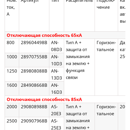
Ном.
Артикул
Тип
Расцепитель
Подклю-
Кату
ток,
чение
вкл
А
авто
вык
Отключающая способность 65кА
800
289604498B
AN-
Тип А +
Горизон-
Да, 
08D3
защита от
тальное
кату
замыкания
250В
1000
289707558B
AN-
на землю +
10D3
функция
1250
289808088B
AN-
связи
13D3
1600
284908668B
AN-
16D3
Отключающая способность 85кА
2000
290808988B
AS-
Тип А +
Горизон-
200
20E3
защита от
тальное
замыкания
2500
290907968B
AS-
на землю +
25E3