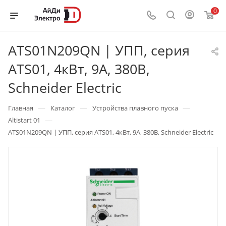
0
ATS01N209QN | УПП, серия
ATS01, 4кВт, 9А, 380В,
Schneider Electric
—
—
—
Главная
Каталог
Устройства плавного пуска
—
Altistart 01
ATS01N209QN | УПП, серия ATS01, 4кВт, 9А, 380В, Schneider Electric