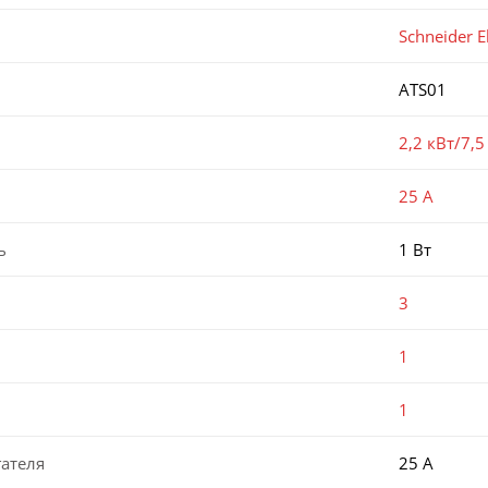
Schneider El
ATS01
2,2 кВт/7,5
25 А
ь
1 Вт
3
1
1
ателя
25 А