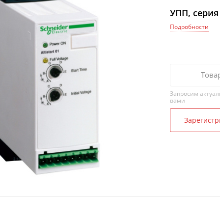
УПП, серия 
Подробности
Това
Запросим актуал
вами
Зарегистр