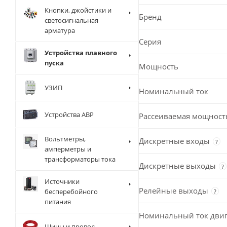
Кнопки, джойстики и
Бренд
светосигнальная
арматура
Серия
Устройства плавного
пуска
Мощность
УЗИП
Номинальный ток
Устройства АВР
Рассеиваемая мощност
Вольтметры,
Дискретные входы
?
амперметры и
трансформаторы тока
Дискретные выходы
?
Источники
Релейные выходы
бесперебойного
?
питания
Номинальный ток двиг
Шины и провод