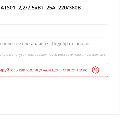
ATS01, 2,2/7,5кВт, 25А, 220/380В
р более не поставляется. Подобрать аналог
ьную цену, уточним возможность поставки, срок и свяжемся с
ируйтесь как юрлицо — и цена станет ниже!