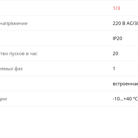
1/3
 напряжение
220 В AC/3
IP20
во пусков в час
20
уемых фаз
1
встроенна
ции
-10…+40 °С