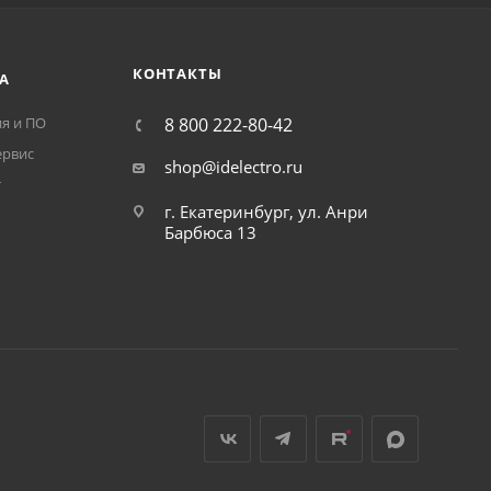
КОНТАКТЫ
А
я и ПО
8 800 222-80-42
ервис
shop@idelectro.ru
т
г. Екатеринбург, ул. Анри
Барбюса 13