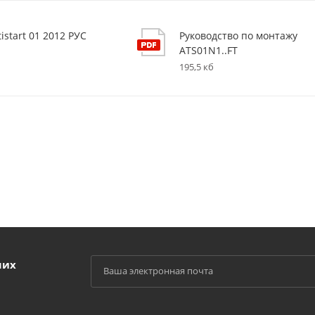
tistart 01 2012 РУС
Руководство по монтажу
ATS01N1..FT
195,5 кб
ших