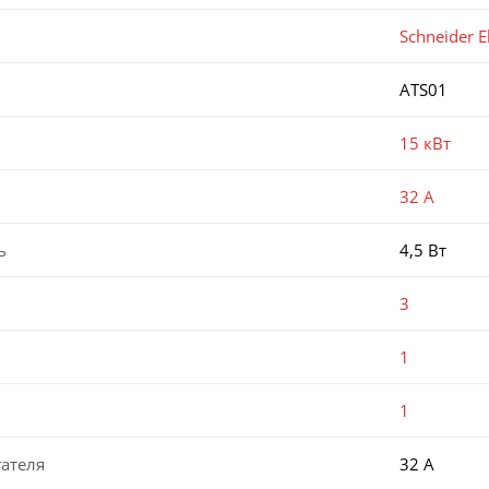
Schneider El
ATS01
15 кВт
32 А
ь
4,5 Вт
3
1
1
ателя
32 А