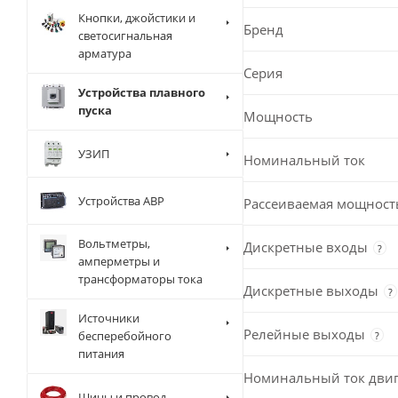
Кнопки, джойстики и
Бренд
светосигнальная
арматура
Серия
Устройства плавного
пуска
Мощность
УЗИП
Номинальный ток
Устройства АВР
Рассеиваемая мощност
Вольтметры,
Дискретные входы
?
амперметры и
трансформаторы тока
Дискретные выходы
?
Источники
Релейные выходы
бесперебойного
?
питания
Номинальный ток двиг
Шины и провод