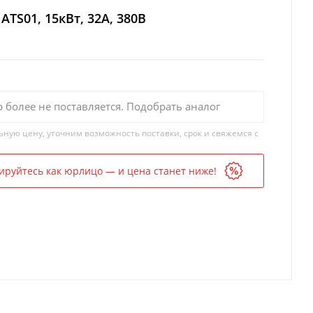
ATS01, 15кВт, 32А, 380В
р более не поставляется. Подобрать аналог
ьную цену, уточним возможность поставки, срок и свяжемся с
ируйтесь как юрлицо — и цена станет ниже!