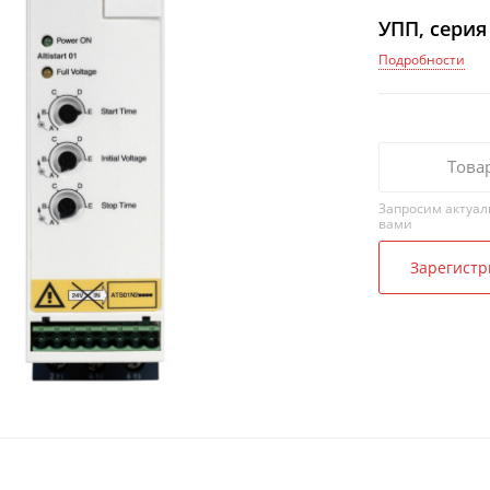
УПП, серия 
Подробности
Това
Запросим актуал
вами
Зарегистр