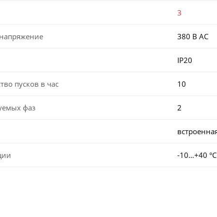
3
 напряжение
380 В AC
IP20
во пусков в час
10
уемых фаз
2
встроенна
ции
-10…+40 °С