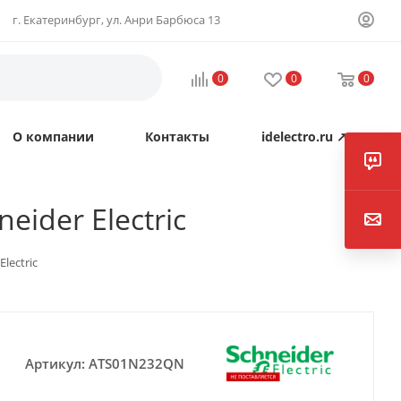
г. Екатеринбург, ул. Анри Барбюса 13
0
0
0
О компании
Контакты
idelectro.ru ↗
eider Electric
lectric
Артикул:
ATS01N232QN