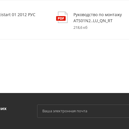
tistart 01 2012 РУС
Руководство по монтажу
ATS01N2..LU_QN_RT
218,6 кб
ших