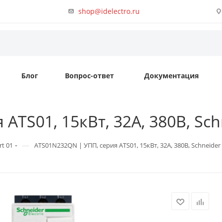
shop@idelectro.ru
Блог
Вопрос-ответ
Документация
TS01, 15кВт, 32А, 380В, Schn
—
rt 01
ATS01N232QN | УПП, серия ATS01, 15кВт, 32А, 380В, Schneider E