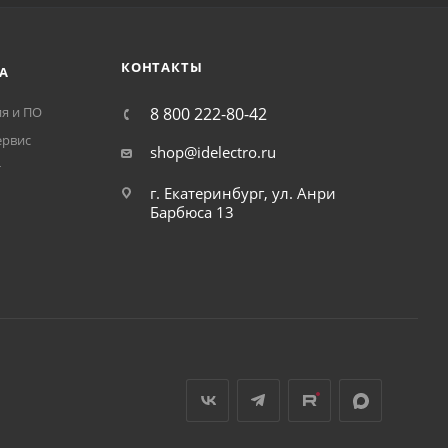
КОНТАКТЫ
А
я и ПО
8 800 222-80-42
ервис
shop@idelectro.ru
т
г. Екатеринбург, ул. Анри
Барбюса 13