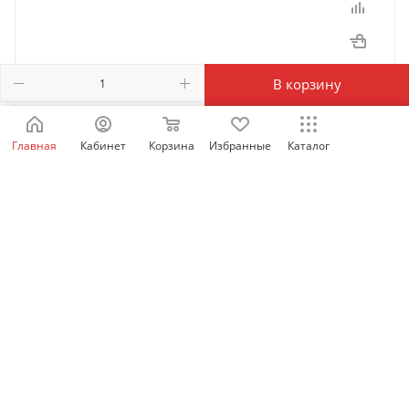
В корзину
Главная
Кабинет
Корзина
Избранные
Каталог
S6-L-P125-10.0 | Кабель энкодера многооборотного
для сервомотора MS1H1/MS1H4, подключение
сзади, 10м, Inovance
Есть в наличии: 10