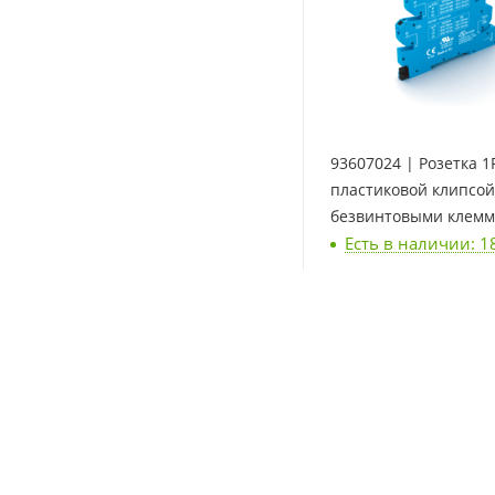
93607024 | Розетка 1P
пластиковой клипсой
безвинтовыми клем
Есть в наличии: 1
Push-in, для реле 34.5
Finder
7 931
₽
/упак.