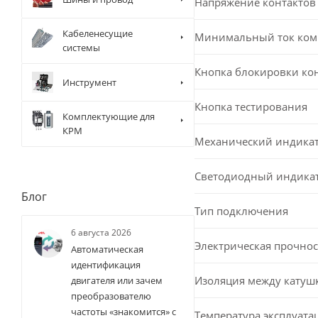
Напряжение контактов 
Кабеленесущие
Минимальный ток ком
системы
Кнопка блокировки ко
Инструмент
Кнопка тестирования
Комплектующие для
КРМ
Механический индика
Светодиодный индика
Блог
Тип подключения
6 августа 2026
Электрическая прочнос
Автоматическая
идентификация
Изоляция между катушко
двигателя или зачем
преобразователю
частоты «знакомится» с
Температура эксплуата