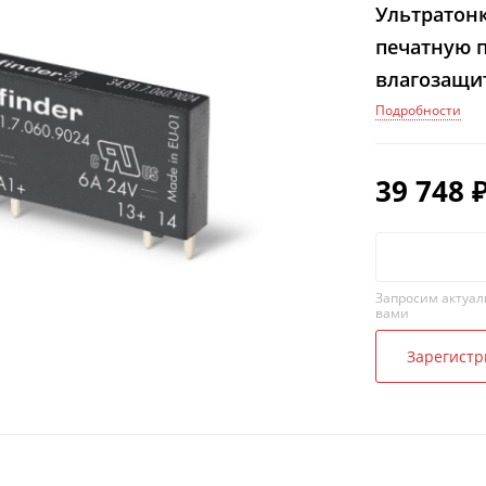
Ультратонк
печатную п
влагозащит
Подробности
39 748
Запросим актуал
вами
Зарегистр