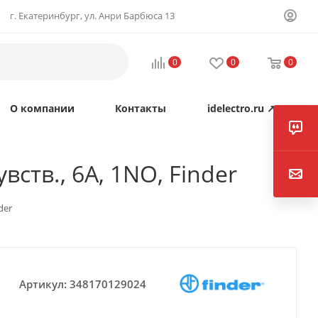
г. Екатеринбург, ул. Анри Барбюса 13
0
0
0
О компании
Контакты
idelectro.ru ↗
ств., 6А, 1NO, Finder
der
Артикул:
348170129024