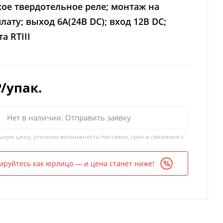
ое твердотельное реле; монтаж на
лату; выход 6A(24В DC); вход 12В DC;
а RTIII
₽
/упак.
Нет в наличии. Отправить заявку
ьную цену, уточним возможность поставки, срок и свяжемся с
ируйтесь как юрлицо — и цена станет ниже!