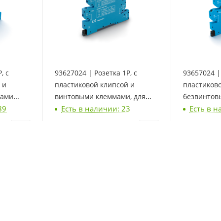
, с
93627024 | Розетка 1P, с
93657024 | 
 и
пластиковой клипсой и
пластиков
мами
винтовыми клеммами, для
безвинтов
89
Есть в наличии: 23
Есть в н
1, 34.81,
реле 34.51, 34.81, Finder
Push-in, дл
Finder
9 779
₽
/упак.
10 449
₽
/