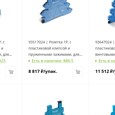
, с
93517024 | Розетка 1P, с
93647024 | 
 и
пластиковой клипсой и
пластиков
, для
пружинными зажимами, для
винтовыми
025
Есть в наличии: 486.5
Есть в н
der
реле 34.51, 34.81, Finder
реле 34.51,
8 817
₽
/упак.
11 512
₽
/