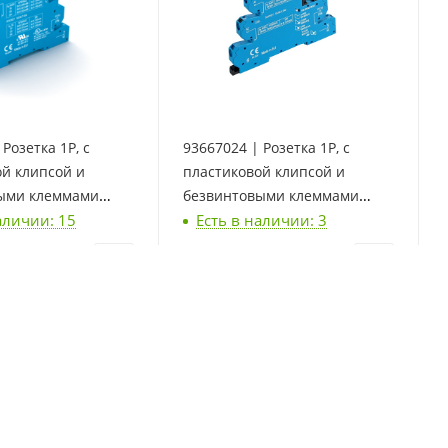
Розетка 1P, с
93667024 | Розетка 1P, с
ой клипсой и
пластиковой клипсой и
ыми клеммами
безвинтовыми клеммами
аличии: 15
Есть в наличии: 3
я реле 34.51, 34.81,
Push-in, для реле 34.51, 34.81,
Finder
упак.
11 019
₽
/упак.