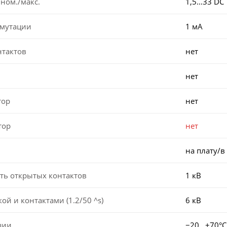
ном./макс.
1,5…33 DC
мутации
1 мА
нтактов
нет
нет
тор
нет
тор
нет
на плату/в
ть открытых контактов
1 кВ
й и контактами (1.2/50 ^s)
6 кВ
ции
−20...+70°C