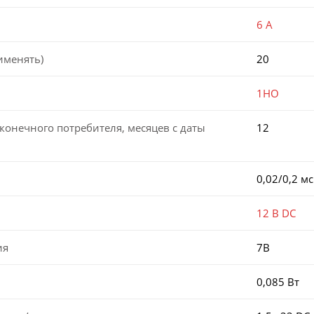
6 А
именять)
20
1НО
конечного потребителя, месяцев с даты
12
0,02/0,2 мс
12 В DC
ия
7В
0,085 Вт