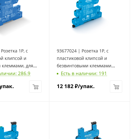
Розетка 1P, с
93677024 | Розетка 1P, с
ой клипсой и
пластиковой клипсой и
 клеммами, для
безвинтовыми клеммами
аличии: 286.9
Есть в наличии: 191
 34.81, Finder
Push-in, для реле 34.51, 34.81,
Finder
упак.
12 182
₽
/упак.