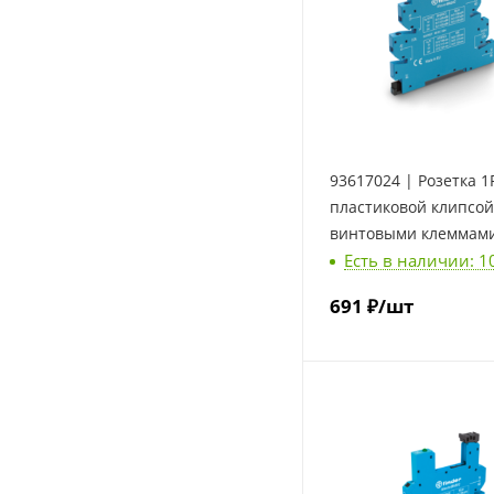
93617024 | Розетка 1P
пластиковой клипсой
винтовыми клеммами
Есть в наличии: 1
реле 34.51, 34.81, Fin
691
₽
/шт