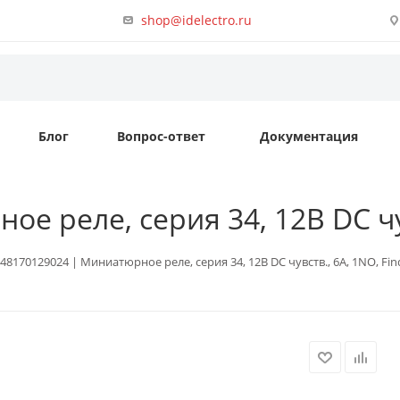
shop@idelectro.ru
Блог
Вопрос-ответ
Документация
е реле, серия 34, 12В DC чув
48170129024 | Миниатюрное реле, серия 34, 12В DC чувств., 6А, 1NO, Fin