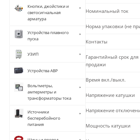
Кнопки, джойстики и
Номинальный ток
светосигнальная
арматура
Норма упаковки (не пр
Устройства плавного
пуска
Контакты
УЗИП
Гарантийный срок для 
продажи
Устройства АВР
Время вкл./выкл.
Вольтметры,
амперметры и
Напряжение катушки
трансформаторы тока
Напряжение отключен
Источники
бесперебойного
питания
Мощность катушки
Шины и провод