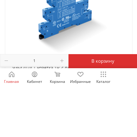
В корзину
93647024 | Розетка 1P, с пластиковой клипсой и
винтовыми клеммами, для реле 34.51, 34.81, Finder
Главная
Кабинет
Корзина
Избранные
Каталог
Есть в наличии: 286.9
11 512
₽
/упак.