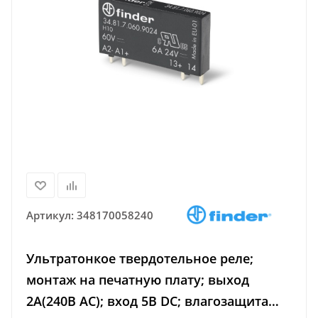
Артикул:
348170058240
Ультратонкое твердотельное реле;
монтаж на печатную плату; выход
2A(240В AC); вход 5В DC; влагозащита