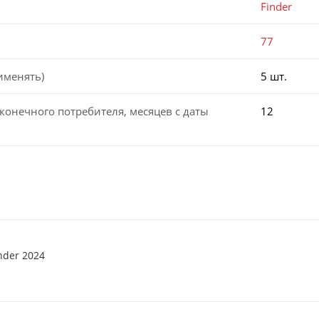
Finder
77
именять)
5 шт.
конечного потребителя, месяцев с даты
12
nder 2024