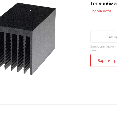
Теплообмен
Подробности
Това
Запросим актуал
вами
Зарегистр