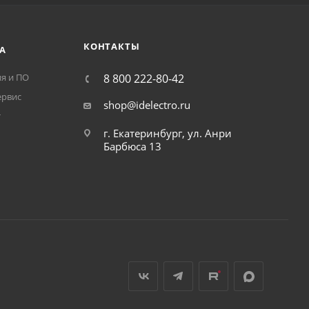
КОНТАКТЫ
А
я и ПО
8 800 222-80-42
ервис
shop@idelectro.ru
т
г. Екатеринбург, ул. Анри
Барбюса 13