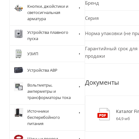
Бренд
Кнопки, джойстики и
светосигнальная
Серия
арматура
Устройства плавного
Норма упаковки (не пр
пуска
Гарантийный срок для 
УЗИП
продажи
Устройства АВР
Документы
Вольтметры,
амперметры и
трансформаторы тока
Каталог Fi
Источники
бесперебойного
64,9 мб
питания
Шины и провод