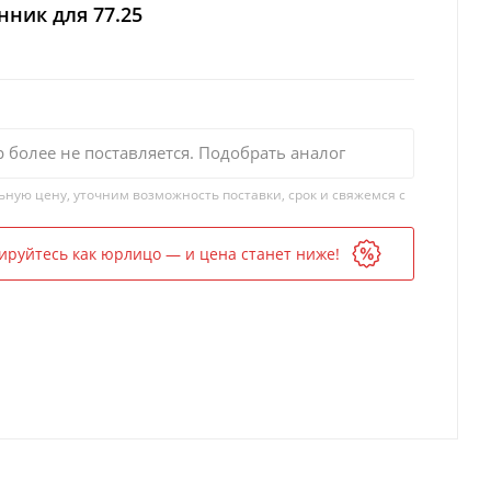
ник для 77.25
р более не поставляется. Подобрать аналог
ьную цену, уточним возможность поставки, срок и свяжемся с
ируйтесь как юрлицо — и цена станет ниже!